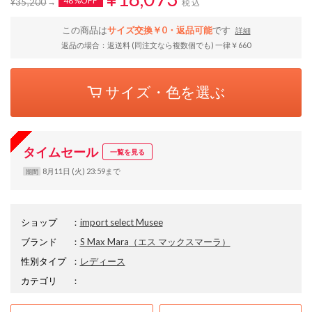
48%OFF
¥35,200
税込
この商品は
サイズ交換￥0・返品可能
です
詳細
返品の場合：返送料 (同注文なら複数個でも) 一律￥660
サイズ・色を選ぶ
タイムセール
一覧を見る
8月11日 (火) 23:59まで
期間
ショップ
：
import select Musee
ブランド
：
S Max Mara
（エス マックスマーラ）
性別タイプ
：
レディース
カテゴリ
：