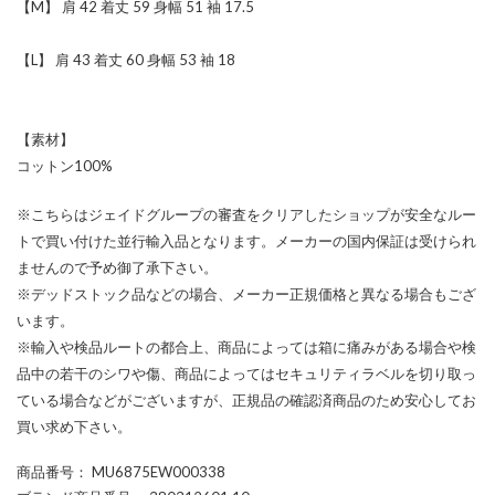
【M】 肩 42 着丈 59 身幅 51 袖 17.5
【L】 肩 43 着丈 60 身幅 53 袖 18
【素材】
コットン100%
※こちらはジェイドグループの審査をクリアしたショップが安全なルー
トで買い付けた並行輸入品となります。メーカーの国内保証は受けられ
ませんので予め御了承下さい。
※デッドストック品などの場合、メーカー正規価格と異なる場合もござ
います。
※輸入や検品ルートの都合上、商品によっては箱に痛みがある場合や検
品中の若干のシワや傷、商品によってはセキュリティラベルを切り取っ
ている場合などがございますが、正規品の確認済商品のため安心してお
買い求め下さい。
商品番号
： MU6875EW000338