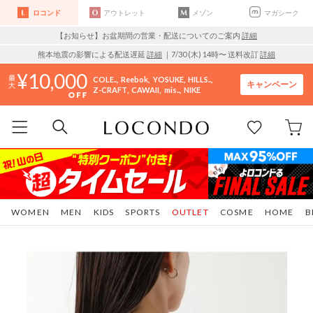
ロコンド
アウトレット
メゾン
マガシーク
【お知らせ】お盆期間の営業・配送についてのご案内
詳細
熊本地震の影響による配送遅延
詳細
｜7/30 (木) 14時〜 送料改訂
詳細
10,000
COLE..
Reebok
YOSUKE
HILLS..
キャンペーン
Z-CRAFT
CAWAII
mis..
NIKE
WOMEN
MEN
KIDS
SPORTS
OUTLET
COSME
HOME
B