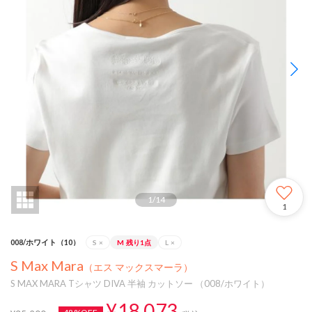
1
/
14
1
008/ホワイト（10）
S
×
M
残り1点
L
×
S Max Mara
（エス マックスマーラ）
S MAX MARA Tシャツ DIVA 半袖 カットソー （008/ホワイト）
¥18,073