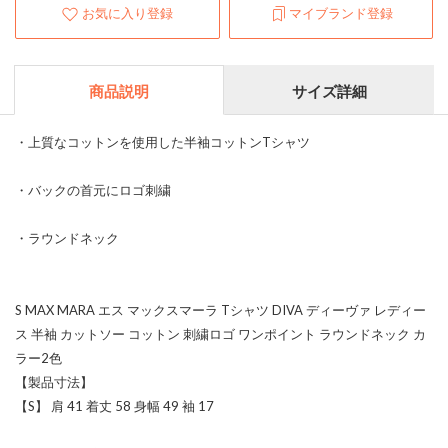
お気に入り登録
マイブランド登録
商品説明
サイズ詳細
・上質なコットンを使用した半袖コットンTシャツ
・バックの首元にロゴ刺繍
・ラウンドネック
S MAX MARA エス マックスマーラ Tシャツ DIVA ディーヴァ レディー
ス 半袖 カットソー コットン 刺繍ロゴ ワンポイント ラウンドネック カ
ラー2色
【製品寸法】
【S】 肩 41 着丈 58 身幅 49 袖 17