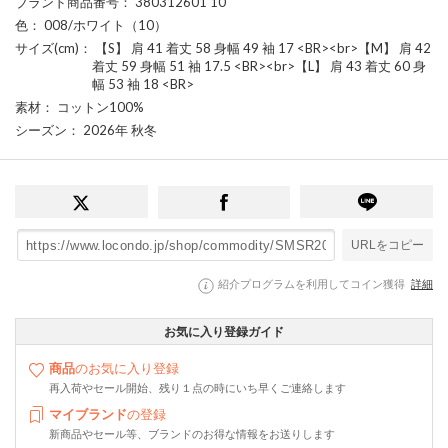
ブランド商品番号
： 380312601 10
色
： 008/ホワイト（10）
サイズ(cm)
： 【S】 肩 41 着丈 58 身幅 49 袖 17 <BR><br>【M】 肩 42
着丈 59 身幅 51 袖 17.5 <BR><br>【L】 肩 43 着丈 60 身
幅 53 袖 18 <BR>
素材
： コットン100%
シーズン
： 2026年 秋冬
URLをコピー
紹介プログラムを利用してコイン獲得
詳細
お気に入り登録ガイド
商品
のお気に入り登録
再入荷やセール開始、残り１点の時にいち早くご連絡します
マイブランド
の登録
新商品やセール等、ブランドのお得な情報をお送りします