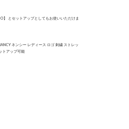
IO】 とセットアップとしてもお使いいただけま
 NANCY ネンシー レディース ロゴ 刺繍 ストレッ
セットアップ可能