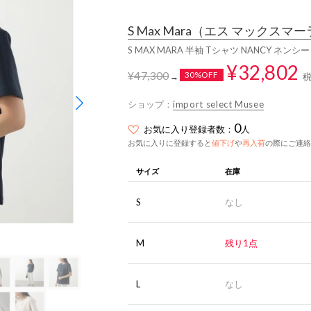
S Max Mara
（エス マックスマー
S MAX MARA 半袖 Tシャツ NANCY ネンシ
¥32,802
¥47,300
30%OFF
→
ショップ：
import select Musee
0
お気に入り登録者数：
人
お気に入りに登録すると
値下げ
や
再入荷
の際にご連絡
サイズ
在庫
S
なし
M
残り1点
L
なし