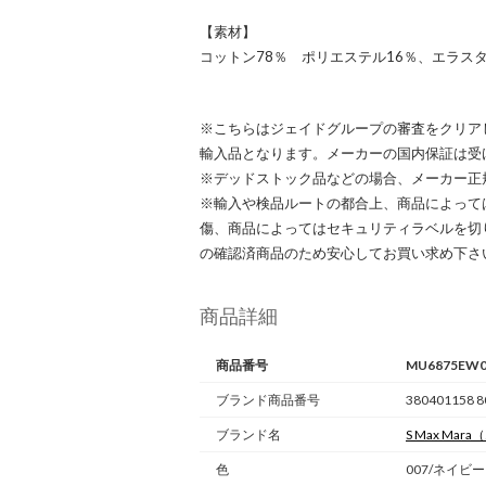
【素材】
コットン78％ ポリエステル16％、エラスタ
※こちらはジェイドグループの審査をクリア
輸入品となります。メーカーの国内保証は受
※デッドストック品などの場合、メーカー正
※輸入や検品ルートの都合上、商品によって
傷、商品によってはセキュリティラベルを切
の確認済商品のため安心してお買い求め下さ
商品詳細
商品番号
MU6875EW0
ブランド商品番号
380401158 8
ブランド名
S Max Mara
（
色
007/ネイビー