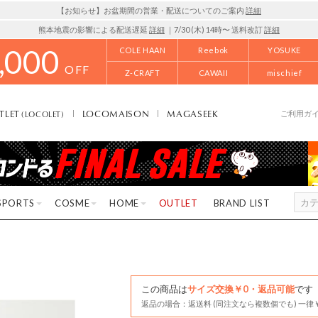
【お知らせ】お盆期間の営業・配送についてのご案内
詳細
熊本地震の影響による配送遅延
詳細
｜7/30 (木) 14時〜 送料改訂
詳細
,000
COLE HAAN
Reebok
YOSUKE
OFF
Z-CRAFT
CAWAII
mischief
TLET
LOCOMAISON
MAGASEEK
(LOCOLET)
ご利用ガ
SPORTS
COSME
HOME
OUTLET
BRAND LIST
この商品は
サイズ交換￥0・返品可能
です
返品の場合：返送料 (同注文なら複数個でも) 一律￥