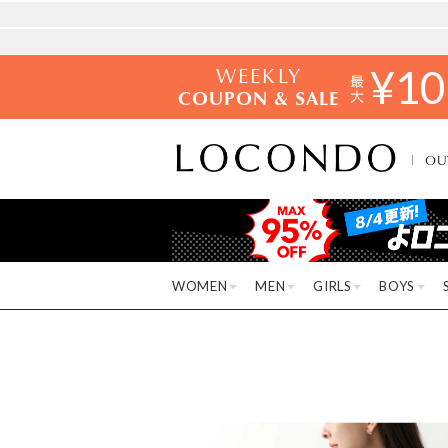
WEEKLY
¥
10
COUPON & SALE
OU
WOMEN
MEN
GIRLS
BOYS