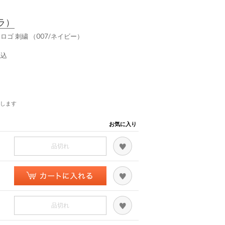
ラ）
ー ロゴ 刺繍 （007/ネイビー）
税込
します
お気に入り
品切れ
品切れ