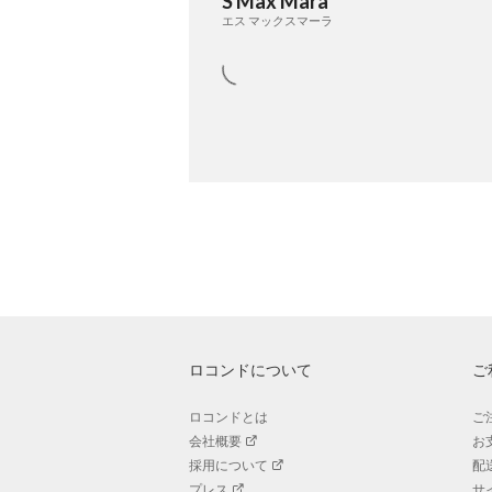
S Max Mara
エス マックスマーラ
ロコンドについて
ご
ロコンドとは
ご
会社概要
お
採用について
配
プレス
サ