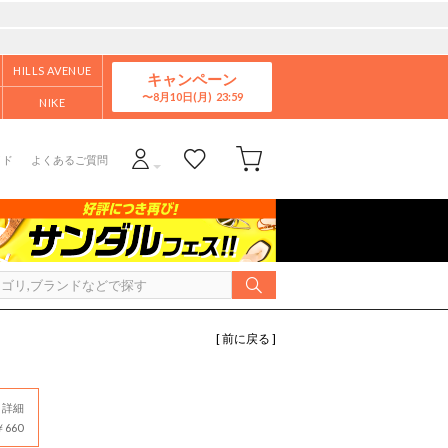
HILLS AVENUE
キャンペーン
8月10日(月)
NIKE
イド
よくあるご質問
[ 前に戻る ]
詳細
660