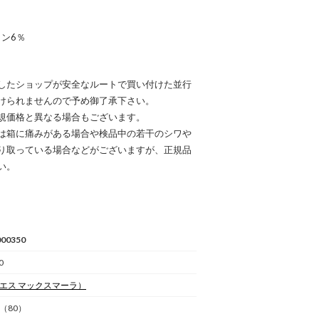
ン6％
したショップが安全なルートで買い付けた並行
けられませんので予め御了承下さい。
規価格と異なる場合もございます。
は箱に痛みがある場合や検品中の若干のシワや
り取っている場合などがございますが、正規品
い。
00350
0
エス マックスマーラ）
（80）