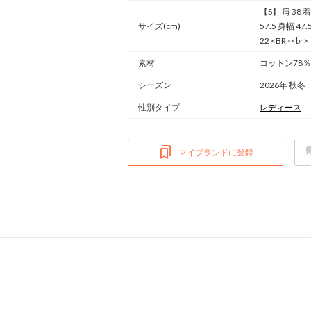
【S】 肩 38 着
サイズ(cm)
57.5 身幅 47.
22 <BR><br>
素材
コットン78％
シーズン
2026年 秋冬
性別タイプ
レディース
マイブランドに登録