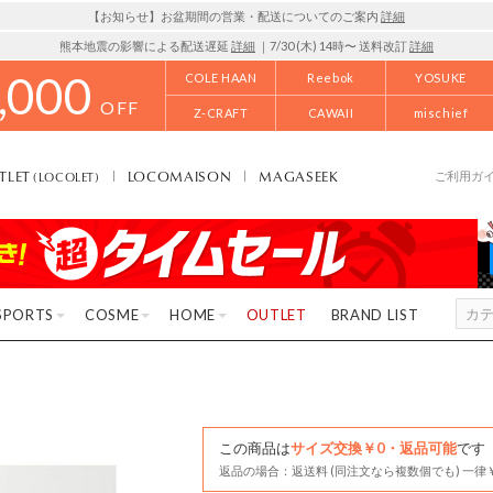
【お知らせ】お盆期間の営業・配送についてのご案内
詳細
熊本地震の影響による配送遅延
詳細
｜7/30 (木) 14時〜 送料改訂
詳細
,000
COLE HAAN
Reebok
YOSUKE
OFF
Z-CRAFT
CAWAII
mischief
TLET
LOCOMAISON
MAGASEEK
(LOCOLET)
ご利用ガ
SPORTS
COSME
HOME
OUTLET
BRAND LIST
この商品は
サイズ交換￥0・返品可能
です
返品の場合：返送料 (同注文なら複数個でも) 一律￥