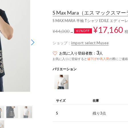
S Max Mara
（エス マックスマー
S MAX MARA 半袖 Tシャツ EDILE エディ
¥17,160
¥44,000
61%OFF
→
ショップ：
import select Musee
3
お気に入り登録者数：
人
お気に入りに登録すると
値下げ
や
再入荷
の際にご連絡
バリエーション
サイズ
在庫
S
残り3点