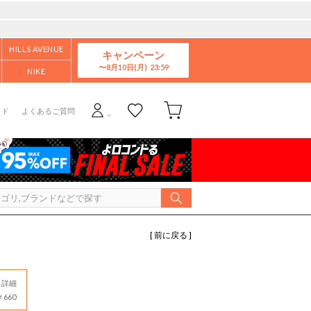
HILLS AVENUE
キャンペーン
8月10日(月)
NIKE
イド
よくあるご質問
[ 前に戻る ]
詳細
660