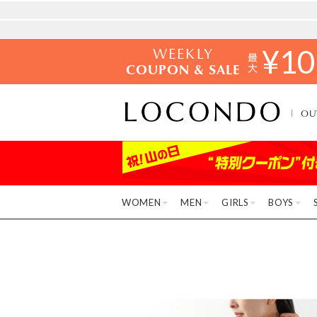
WEEKLY
¥
10
COUPON & SALE
OU
WOMEN
MEN
GIRLS
BOYS