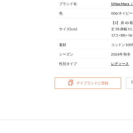
ブランド名
S Max Mara
（
色
006/ネイビー
【S】 肩 43 着
サイズ(cm)
丈 58 身幅 51
17.5 <BR><b
素材
コットン100
シーズン
2026年 秋冬
性別タイプ
レディース
マイブランドに登録