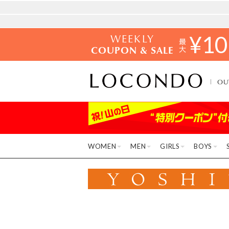
WEEKLY
¥
10
COUPON & SALE
OU
WOMEN
MEN
GIRLS
BOYS