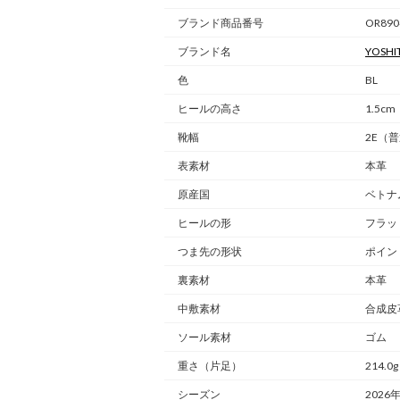
ブランド商品番号
OR890
ブランド名
YOSHI
色
BL
ヒールの高さ
1.5cm
靴幅
2E（
表素材
本革
原産国
ベトナ
ヒールの形
フラッ
つま先の形状
ポイン
裏素材
本革
中敷素材
合成皮
ソール素材
ゴム
重さ
（片足）
214.0g
シーズン
2026