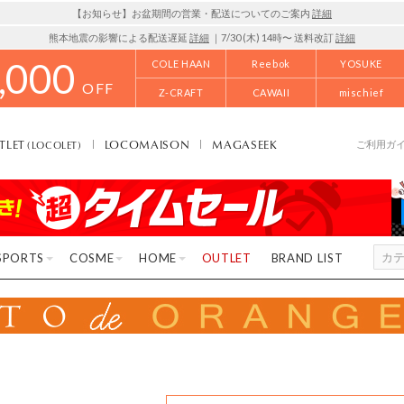
【お知らせ】お盆期間の営業・配送についてのご案内
詳細
熊本地震の影響による配送遅延
詳細
｜7/30 (木) 14時〜 送料改訂
詳細
,000
COLE HAAN
Reebok
YOSUKE
OFF
Z-CRAFT
CAWAII
mischief
TLET
LOCOMAISON
MAGASEEK
(LOCOLET)
ご利用ガ
SPORTS
COSME
HOME
OUTLET
BRAND LIST