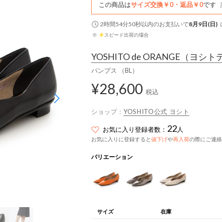
この商品は
サイズ交換￥0・返品￥0
です
2時間54分49秒
以内
のお支払いで
8月9日(日)
※
スピード出荷の場合
YOSHITO de ORANGE
（ヨシト
パンプス （BL）
¥28,600
税込
ショップ：
YOSHITO公式 ヨシト
22
お気に入り登録者数：
人
お気に入りに登録すると
値下げ
や
再入荷
の際にご連絡
バリエーション
サイズ
在庫