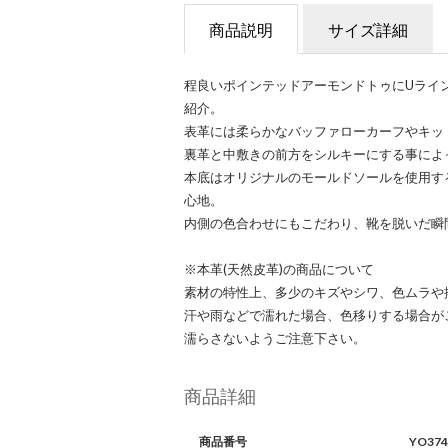
商品説明
サイズ詳細
程良いポインテッドアーモンドトゥにUライ
紹介。
表革には柔らかなバッファローカーフやキッ
裏革と中敷きの前方をシルキーにする事によ
本底はオリジナルのモールドソールを使用す
心地。
内側の色合わせにもこだわり、靴を脱いだ瞬
※本革(天然皮革)の商品について
素材の特性上、多少のキズやシワ、色ムラや
汗や雨などで濡れた場合、色移りする場合が
濡らさないようご注意下さい。
商品詳細
商品番号
YO374