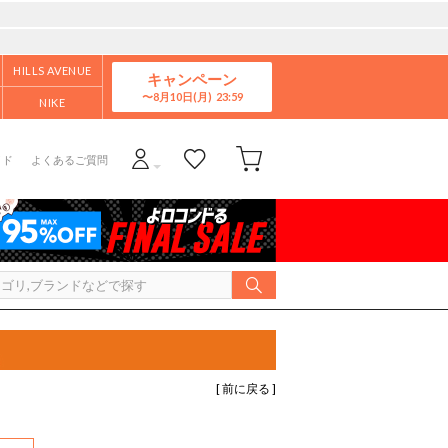
HILLS AVENUE
キャンペーン
8月10日(月)
NIKE
イド
よくあるご質問
[ 前に戻る ]