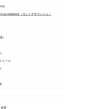
4 BL
TO de ORANGE
（ヨシトデオランジェ）
普通）
ム
トヒール
ト
革
年 春夏