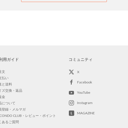
利用ガイド
コミュニティ
注文
X
支払い
Facebook
送と送料
イズ交換・返品
YouTube
返金
Instagram
品について
員登録・メルマガ
MAGAZINE
OCONDO CLUB・レビュー・ポイント
くあるご質問