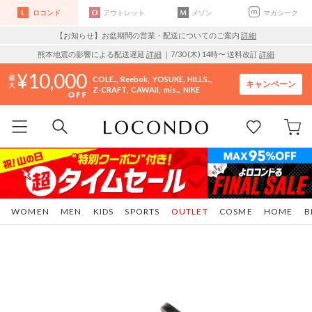
ロコンド
アウトレット
メゾン
マガシーク
【お知らせ】お盆期間の営業・配送についてのご案内
詳細
熊本地震の影響による配送遅延
詳細
｜7/30 (木) 14時〜 送料改訂
詳細
10,000
COLE..
Reebok
YOSUKE
HILLS..
キャンペーン
Z-CRAFT
CAWAII
mis..
NIKE
WOMEN
MEN
KIDS
SPORTS
OUTLET
COSME
HOME
B