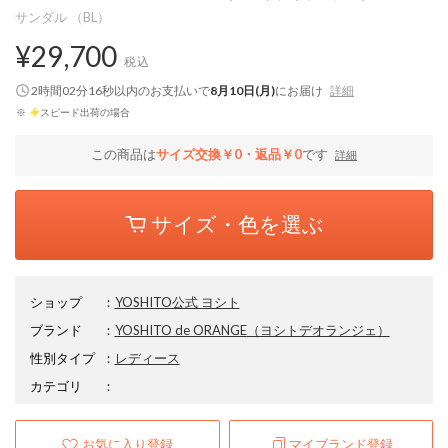
サンダル （BL）
¥29,700
税込
2時間02分15秒
以内
のお支払いで
8月10日(月)
にお届け
詳細
※
スピード出荷の場合
この商品は
サイズ交換￥0・返品￥0
です
詳細
サイズ・色を選ぶ
ショップ
：
YOSHITO公式 ヨシト
ブランド
：
YOSHITO de ORANGE
（ヨシトデオランジェ）
性別タイプ
：
レディース
カテゴリ
：
お気に入り登録
マイブランド登録