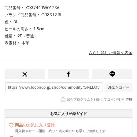
商品番号
： YO3744BW01236
ブランド商品番号
： OR8312 BL
色
： BL
ヒールの高さ
： 1.5cm
靴幅
： 2E（普通）
表素材
： 本革
さらに詳しい情報を表示
URLをコピー
紹介プログラムを利用してコイン獲得
詳細
お気に入り登録ガイド
商品
のお気に入り登録
再入荷やセール開始、残り１点の時にいち早くご連絡します