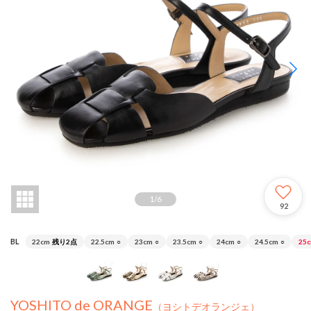
1
/
6
92
BL
22cm
残り2点
22.5cm
○
23cm
○
23.5cm
○
24cm
○
24.5cm
○
25
YOSHITO de ORANGE
（ヨシトデオランジェ）