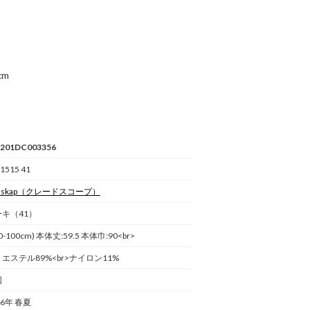
cm
5201DC003356
1515 41
dskap
（クレードスコープ）
ーキ（41）
0-100cm) 本体丈:59.5 本体巾:90<br>
エステル89%<br>ナイロン11%
国
26年 春夏