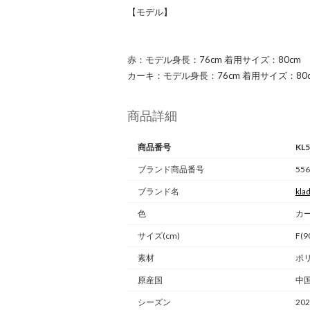
【モデル】
赤：モデル身長：76cm 着用サイズ：80cm
カーキ：モデル身長：76cm 着用サイズ：80
商品詳細
商品番号
KL
ブランド商品番号
556
ブランド名
kla
色
カ
サイズ(cm)
F(9
素材
ポリ
原産国
中
シーズン
20