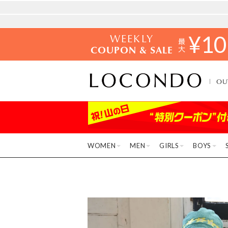
WEEKLY
¥
10
COUPON & SALE
OU
WOMEN
MEN
GIRLS
BOYS