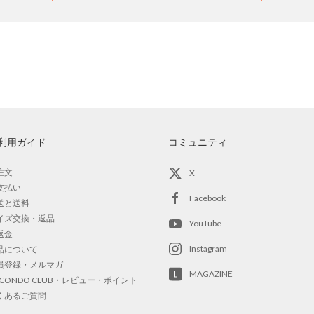
利用ガイド
コミュニティ
注文
X
支払い
Facebook
送と送料
イズ交換・返品
YouTube
返金
Instagram
品について
員登録・メルマガ
MAGAZINE
OCONDO CLUB・レビュー・ポイント
くあるご質問