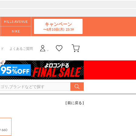
HILLS AVENUE
キャンペーン
8月10日(月)
NIKE
イド
よくあるご質問
[ 前に戻る ]
660