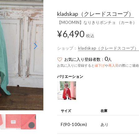
kladskap
（クレードスコープ）
【MOOMIN】なりきりポンチョ （カーキ）
¥6,490
税込
ショップ：
kladskap（クレードスコープ）
0
お気に入り登録者数：
人
お気に入りに登録すると
値下げ
や
再入荷
の際にご連絡
バリエーション
サイズ
在庫
F(90-100cm)
あり