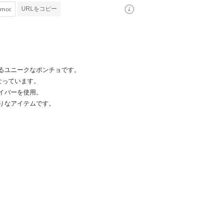
URLをコピー
るユニークなポンチョです。
なっています。
イバーを使用。
りなアイテムです。