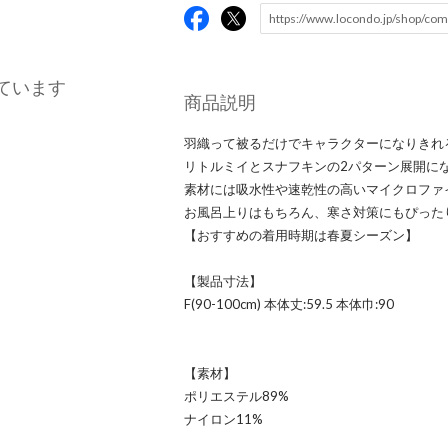
ています
商品説明
羽織って被るだけでキャラクターになりきれ
リトルミイとスナフキンの2パターン展開に
素材には吸水性や速乾性の高いマイクロファ
お風呂上りはもちろん、寒さ対策にもぴった
【おすすめの着用時期は春夏シーズン】
【製品寸法】
F(90-100cm) 本体丈:59.5 本体巾:90
【素材】
ポリエステル89%
ナイロン11%