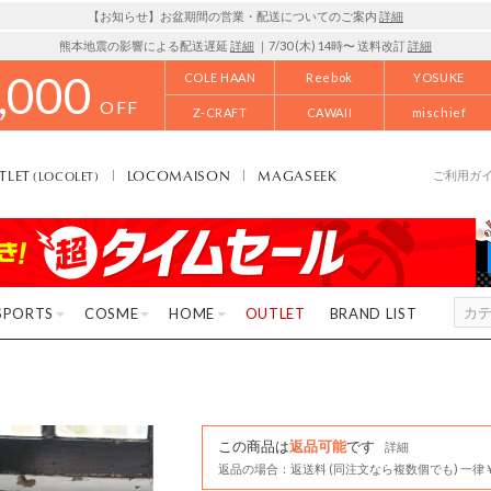
【お知らせ】お盆期間の営業・配送についてのご案内
詳細
熊本地震の影響による配送遅延
詳細
｜7/30 (木) 14時〜 送料改訂
詳細
,000
COLE HAAN
Reebok
YOSUKE
OFF
Z-CRAFT
CAWAII
mischief
TLET
LOCOMAISON
MAGASEEK
(LOCOLET)
ご利用ガ
SPORTS
COSME
HOME
OUTLET
BRAND LIST
この商品は
返品可能
です
詳細
返品の場合：返送料 (同注文なら複数個でも) 一律￥