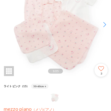
1
/
25
3
ライト ピンク（15）
50-60cm
○
mezzo piano
（メゾピアノ）