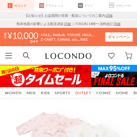
ロコンド
アウトレット
メゾン
マガシーク
【お知らせ】お盆期間の営業・配送についてのご案内
詳細
熊本地震の影響による配送遅延
詳細
｜7/30 (木) 14時〜 送料改訂
詳細
10,000
COLE..
Reebok
YOSUKE
HILLS..
キャンペーン
Z-CRAFT
CAWAII
mis..
NIKE
WOMEN
MEN
KIDS
SPORTS
OUTLET
COSME
HOME
B