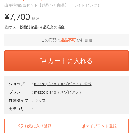
出産準備6点セット【返品不可商品】 （ライト ピンク）
¥7,700
税込
ポスト投函対象品 (単品注文の場合)
この商品は
返品不可
です
詳細
カートに入れる
ショップ
：
mezzo piano（メゾピアノ） 公式
ブランド
：
mezzo piano
（メゾピアノ）
性別タイプ
：
キッズ
カテゴリ
：
お気に入り登録
マイブランド登録