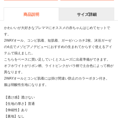
商品説明
サイズ詳細
かわいいが大好きなプレママにオススメの赤ちゃんはじめてセットで
す。
2WAYオール、コンビ肌着、短肌着、ガーゼハンカチ2枚、沐浴ガーゼ
の6点でメゾピアノデビューにおすすめの生まれてからすぐ使えるアイ
テムで揃えました。
こちらをベースに買い足していくとスムーズに出産準備ができます。
オフホワイトがリボン柄、ライトピンクがバラ柄で土台色によって柄が
異なります。
2WAYオールとコンビ肌着には掛け間違い防止のカラーボタン付き。
服は弱酸性生地になります。
【透け感】透けない
【生地の厚さ】普通
【伸縮性】あり
【裏地】なし