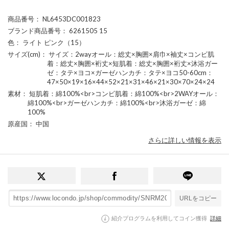
商品番号
： NL6453DC001823
ブランド商品番号
： 6261505 15
色
： ライト ピンク（15）
サイズ(cm)
： サイズ：2wayオール：総丈×胸囲×肩巾×袖丈×コンビ肌
着：総丈×胸囲×裄丈×短肌着：総丈×胸囲×裄丈×沐浴ガー
ゼ：タテ×ヨコ×ガーゼハンカチ：タテ×ヨコ50-60cm：
47×50×19×16×44×52×21×31×46×21×30×70×24×24
素材
： 短肌着：綿100%<br>コンビ肌着：綿100%<br>2WAYオール：
綿100%<br>ガーゼハンカチ：綿100%<br>沐浴ガーゼ：綿
100%
原産国
： 中国
さらに詳しい情報を表示
URLをコピー
紹介プログラムを利用してコイン獲得
詳細