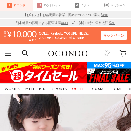
ロコンド
アウトレット
メゾン
マガシーク
【お知らせ】お盆期間の営業・配送についてのご案内
詳細
熊本地震の影響による配送遅延
詳細
｜7/30 (木) 14時〜 送料改訂
詳細
10,000
COLE..
Reebok
YOSUKE
HILLS..
キャンペーン
Z-CRAFT
CAWAII
mis..
NIKE
WOMEN
MEN
KIDS
SPORTS
OUTLET
COSME
HOME
B