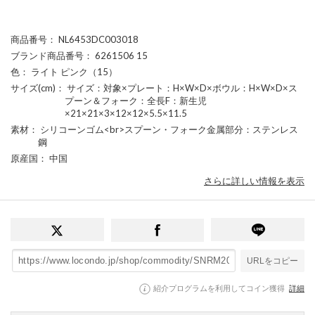
商品番号
： NL6453DC003018
ブランド商品番号
： 6261506 15
色
： ライト ピンク（15）
サイズ(cm)
： サイズ：対象×プレート：H×W×D×ボウル：H×W×D×ス
プーン＆フォーク：全長F：新生児
×21×21×3×12×12×5.5×11.5
素材
： シリコーンゴム<br>スプーン・フォーク金属部分：ステンレス
鋼
原産国
： 中国
さらに詳しい情報を表示
URLをコピー
紹介プログラムを利用してコイン獲得
詳細