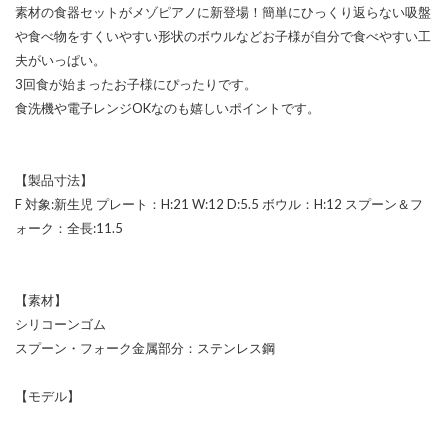
素材の食器セットがメゾピアノに新登場！簡単にひっくり返らない吸盤
や食べ物をすくいやすい形状のボウルなどお子様が自分で食べやすい工
夫がいっぱい。
3回食が始まったお子様にぴったりです。
食洗機や電子レンジOKなのも嬉しいポイントです。
【製品寸法】
F 対象:新生児 プレート：H:21 W:12 D:5.5 ボウル：H:12 スプーン＆フ
ォーク：全長:11.5
【素材】
シリコーンゴム
スプーン・フォーク金属部分：ステンレス鋼
【モデル】