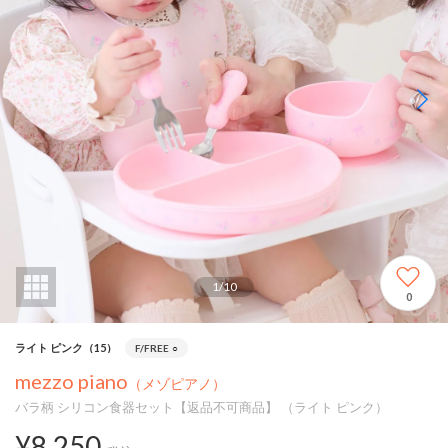
1
/
10
0
ライト ピンク（15）
F/FREE
○
mezzo piano
（メゾピアノ）
バラ柄 シリコン食器セット【返品不可商品】 （ライト ピンク）
¥8,250