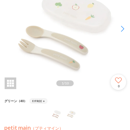
1
/
10
0
グリーン（40）
F/FREE
○
petit main
（プティマイン）