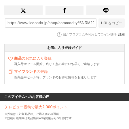
URLをコピー
紹介プログラムを利用してコイン獲得
詳細
お気に入り登録ガイド
商品
のお気に入り登録
再入荷やセール開始、残り１点の時にいち早くご連絡します
マイブランド
の登録
新商品やセール等、ブランドのお得な情報をお送りします
このアイテムへのお客様の声
レビュー投稿で最大
2,000
ポイント
※投稿は（対象商品の）ご購入者のみ可能
※投稿可能期間は商品出荷48時間後から30日間です