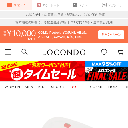
ロコンド
アウトレット
メゾン
マガシーク
【お知らせ】お盆期間の営業・配送についてのご案内
詳細
熊本地震の影響による配送遅延
詳細
｜7/30 (木) 14時〜 送料改訂
詳細
10,000
COLE..
Reebok
YOSUKE
HILLS..
キャンペーン
Z-CRAFT
CAWAII
mis..
NIKE
WOMEN
MEN
KIDS
SPORTS
OUTLET
COSME
HOME
B