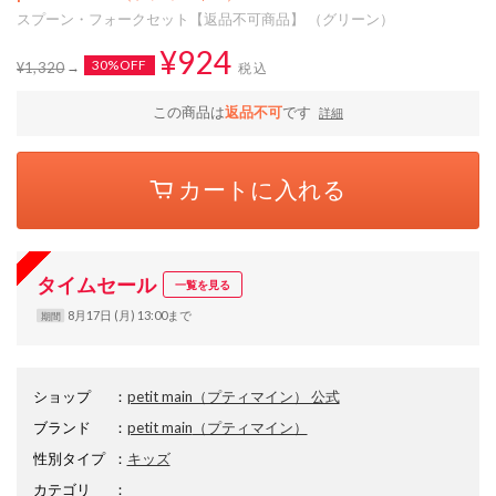
スプーン・フォークセット【返品不可商品】 （グリーン）
¥924
30%OFF
¥1,320
税込
この商品は
返品不可
です
詳細
カートに入れる
タイムセール
一覧を見る
8月17日 (月) 13:00まで
期間
ショップ
：
petit main（プティマイン） 公式
ブランド
：
petit main
（プティマイン）
性別タイプ
：
キッズ
カテゴリ
：