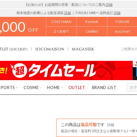
【お知らせ】お盆期間の営業・配送についてのご案内
詳細
熊本地震の影響による配送遅延
詳細
｜7/30 (木) 14時〜 送料改訂
詳細
,000
COLE HAAN
Reebok
YOSUKE
OFF
Z-CRAFT
CAWAII
mischief
TLET
LOCOMAISON
MAGASEEK
(LOCOLET)
ご利用ガ
SPORTS
COSME
HOME
OUTLET
BRAND LIST
この商品は
返品可能
です
詳細
返品の場合：返送料 (同注文なら複数個でも) 一律￥