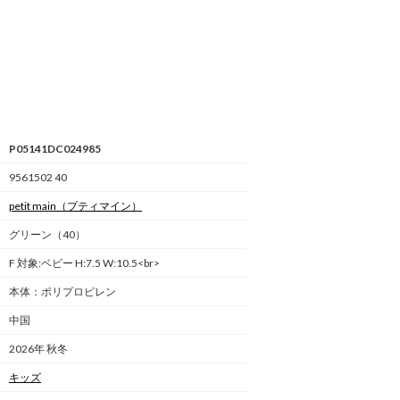
P05141DC024985
9561502 40
petit main
（プティマイン）
グリーン（40）
F 対象:ベビー H:7.5 W:10.5<br>
本体：ポリプロピレン
中国
2026年 秋冬
キッズ