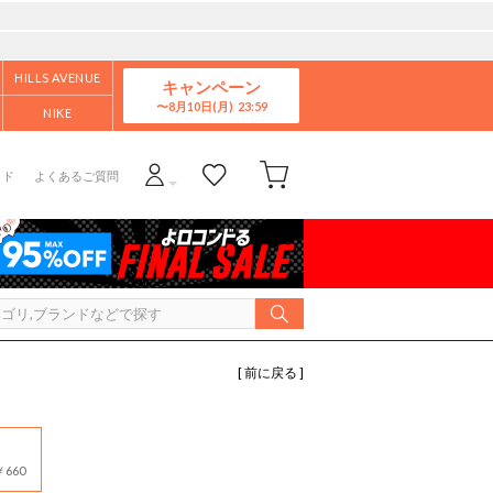
HILLS AVENUE
キャンペーン
8月10日(月)
NIKE
イド
よくあるご質問
[ 前に戻る ]
660