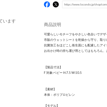
ています
商品説明
可愛らしいモチーフをやさしい色合いでデザ
市販のウェットシートを乾燥から守り、取り
抗菌加工をほどこし衛生面にも配慮したアイ
お出かけ時の持ち運び用としてはもちろん、
【製品寸法】
F 対象:ベビー H:7.5 W:10.5
【素材】
本体：ポリプロピレン
【モデル】