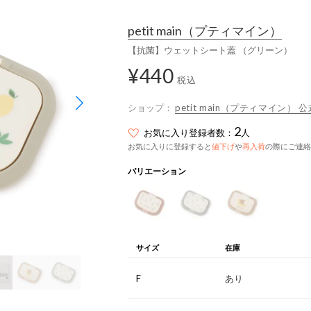
petit main
（プティマイン）
【抗菌】ウェットシート蓋 （グリーン）
¥440
税込
ショップ：
petit main（プティマイン） 公
2
お気に入り登録者数：
人
お気に入りに登録すると
値下げ
や
再入荷
の際にご連絡
バリエーション
サイズ
在庫
F
あり