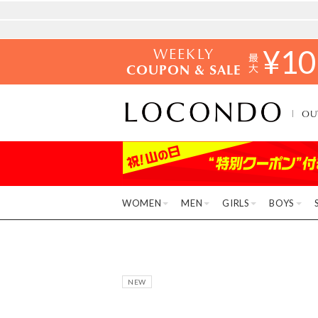
WEEKLY
¥
10
COUPON & SALE
OU
WOMEN
MEN
GIRLS
BOYS