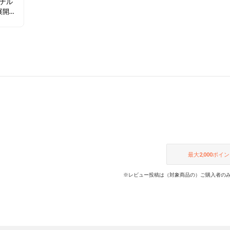
＆ナル
展開ブ
お得な
チェッ
最大
2,000
ポイン
※レビュー投稿は（対象商品の）ご購入者のみ