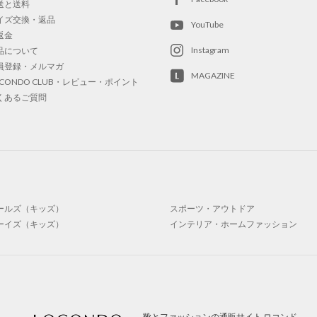
送と送料
イズ交換・返品
YouTube
返金
Instagram
品について
員登録・メルマガ
MAGAZINE
OCONDO CLUB・レビュー・ポイント
くあるご質問
ールズ（キッズ）
スポーツ・アウトドア
ーイズ（キッズ）
インテリア・ホームファッション
靴とファッションの通販サイト ロコンド