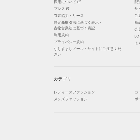
採用について
配
プレス
サ
衣装協力・リース
ご
特定商取引法に基づく表示・
商
古物営業法に基づく表記
会
利用規約
L
プライバシー規約
よ
なりすましメール・サイトにご注意くだ
さい
カテゴリ
レディースファッション
ガ
メンズファッション
ボ