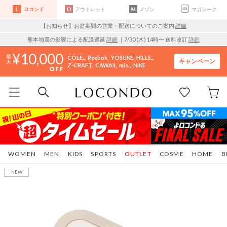
ロコンド
アウトレット
メゾン
マガシーク
【お知らせ】お盆期間の営業・配送についてのご案内
詳細
熊本地震の影響による配送遅延
詳細
｜7/30 (木) 14時〜 送料改訂
詳細
10,000
COLE..
Reebok
YOSUKE
HILLS..
キャンペーン
Z-CRAFT
CAWAII
mis..
NIKE
WOMEN
MEN
KIDS
SPORTS
OUTLET
COSME
HOME
B