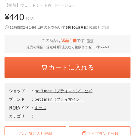
【抗菌】ウェットシート蓋 （ベージュ）
¥440
税込
11時間02分13秒
以内
のお支払いで
8月10日(月)
にお届け
詳細
この商品は
返品可能
です
詳細
返品の場合：返送料 (同注文なら複数個でも) 一律￥660
カートに入れる
ショップ
：
petit main（プティマイン） 公式
ブランド
：
petit main
（プティマイン）
性別タイプ
：
キッズ
カテゴリ
：
お気に入り登録
マイブランド登録