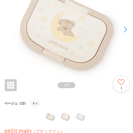
1
/
9
1
ベージュ（22）
F
○
petit main
（プティマイン）