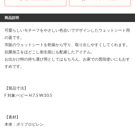
商品説明
可愛らしいモチーフをやさしい色合いでデザインしたウェットシート用
の蓋です。
市販のウェットシートを乾燥から守り、取り出しやすくしてくれます。
抗菌加工をほどこし衛生面にも配慮したアイテム。
お出かけ時の持ち運び用としてはもちろん、お家での普段使いにもおす
すめです。
【製品寸法】
F 対象:ベビー H:7.5 W:10.5
【素材】
本体：ポリプロピレン