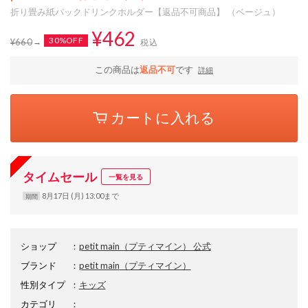
折り畳み紙パックドリンクホルダー【返品不可商品】 （ベージュ）
¥462
30%OFF
¥660
税込
この商品は
返品不可
です
詳細
カートに入れる
タイムセール
一覧を見る
8月17日 (月) 13:00まで
期間
ショップ
：
petit main（プティマイン） 公式
ブランド
：
petit main
（プティマイン）
性別タイプ
：
キッズ
カテゴリ
：