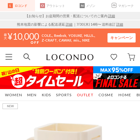
ロコンド
アウトレット
メゾン
マガシーク
【お知らせ】お盆期間の営業・配送についてのご案内
詳細
熊本地震の影響による配送遅延
詳細
｜7/30 (木) 14時〜 送料改訂
詳細
10,000
COLE..
Reebok
YOSUKE
HILLS..
キャンペーン
Z-CRAFT
CAWAII
mis..
NIKE
WOMEN
MEN
KIDS
SPORTS
OUTLET
COSME
HOME
B