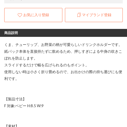
お気に入り登録
マイブランド登録
商品説明
くま、チューリップ、お野菜の柄が可愛らしいドリンクホルダーです。
紙パック本体を直接持たずに飲めるため、押しすぎによる中身の吹きこ
ぼれを防止します。
スライドするだけで幅を広げられるのもポイント。
使用しない時は小さく折り畳めるので、お出かけの際の持ち運びにも便
利です。
【製品寸法】
F 対象:ベビー H:8.5 W:9
【素材】