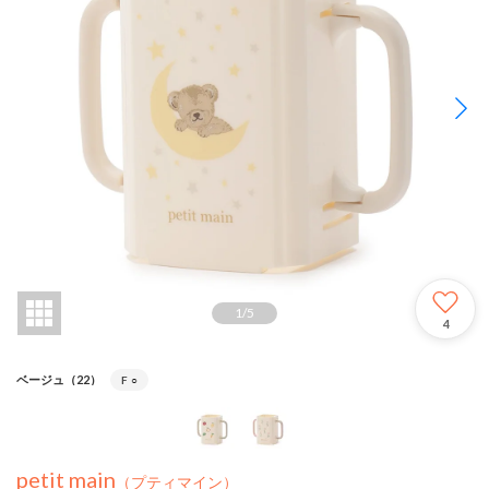
1
/
5
4
ベージュ（22）
F
○
petit main
（プティマイン）