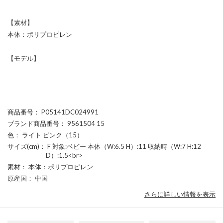
【素材】
本体：ポリプロピレン
【モデル】
商品番号
： P05141DC024991
ブランド商品番号
： 9561504 15
色
： ライト ピンク（15）
サイズ(cm)
： F 対象:ベビー 本体（W:6.5 H）:11 収納時（W:7 H:12
D）:1.5<br>
素材
： 本体：ポリプロピレン
原産国
： 中国
さらに詳しい情報を表示