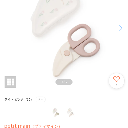
1
/
8
1
ライト ピンク（15）
F
×
petit main
（プティマイン）