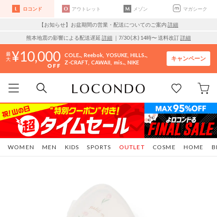
ロコンド
アウトレット
メゾン
マガシーク
【お知らせ】お盆期間の営業・配送についてのご案内
詳細
熊本地震の影響による配送遅延
詳細
｜7/30 (木) 14時〜 送料改訂
詳細
10,000
COLE..
Reebok
YOSUKE
HILLS..
キャンペーン
Z-CRAFT
CAWAII
mis..
NIKE
WOMEN
MEN
KIDS
SPORTS
OUTLET
COSME
HOME
B