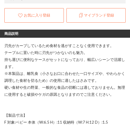
お気に入り登録
マイブランド登録
商品説明
刃先がカーブしているため食材を逃がすことなく使用できます。
テーブルに置いた時に刃先がつかないのも魅力。
持ち運びに便利なケースがセットになっており、幅広いシーンで活躍し
ます。
※本製品は、離乳食（小さなお口に合わせた一口サイズや、やわらかく
調理した食材を切るため）の使用に適したはさみです。
硬い食材や生の野菜、一般的な食品の切断には適しておりません。無理
に使用すると破損やケガの原因となりますのでご注意ください。
【製品寸法】
F 対象:ベビー 本体（W:6.5 H）:11 収納時（W:7 H:12 D）:1.5