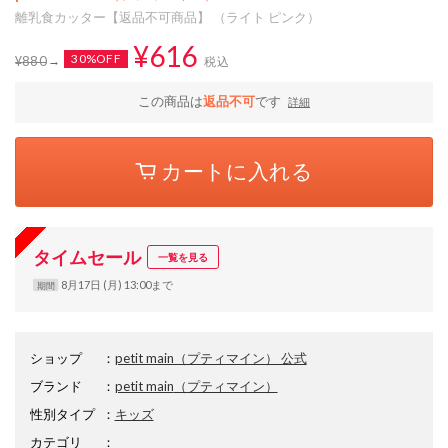
離乳食カッター【返品不可商品】 （ライト ピンク）
¥616
30%OFF
¥880
税込
この商品は
返品不可
です
詳細
カートに入れる
タイムセール
一覧を見る
8月17日 (月) 13:00まで
期間
ショップ
：
petit main（プティマイン） 公式
ブランド
：
petit main
（プティマイン）
性別タイプ
：
キッズ
カテゴリ
：