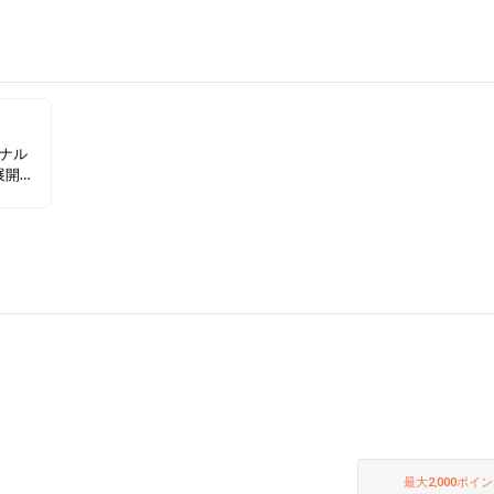
＆ナル
展開ブ
お得な
チェッ
最大
2,000
ポイン