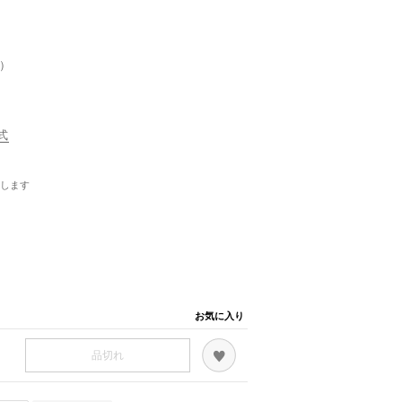
）
式
します
お気に入り
品切れ