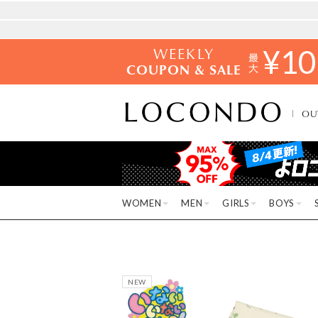
WEEKLY
¥
10
COUPON & SALE
OU
WOMEN
MEN
GIRLS
BOYS