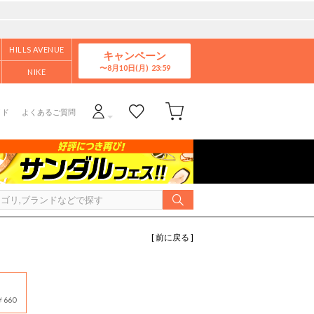
HILLS AVENUE
キャンペーン
8月10日(月)
NIKE
イド
よくあるご質問
[ 前に戻る ]
660