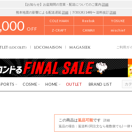
【お知らせ】お盆期間の営業・配送についてのご案内
詳細
熊本地震の影響による配送遅延
詳細
｜7/30 (木) 14時〜 送料改訂
詳細
,000
COLE HAAN
Reebok
YOSUKE
OFF
Z-CRAFT
CAWAII
mischief
TLET
LOCOMAISON
MAGASEEK
(LOCOLET)
ご利用ガ
SPORTS
COSME
HOME
OUTLET
BRAND LIST
この商品は
返品可能
です
詳細
返品の場合：返送料 (同注文なら複数個でも) 一律￥