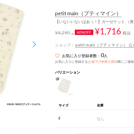
petit main
（プティマイン）
【いないいないばあっ！】ガーゼケット （黄
¥1,716
¥4,290
60%OFF
税込
→
ショップ：
petit main（プティマイン） 公
0
お気に入り登録者数：
人
お気に入りに登録すると
値下げ
や
再入荷
の際にご連絡
バリエーション
サイズ
在庫
F
なし