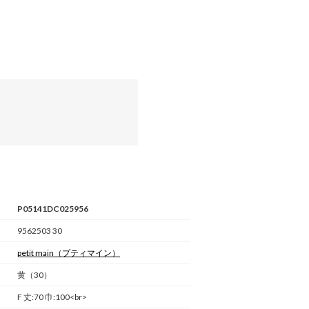
P05141DC025956
9562503 30
petit main
（プティマイン）
黄（30）
F 丈:70 巾:100<br>