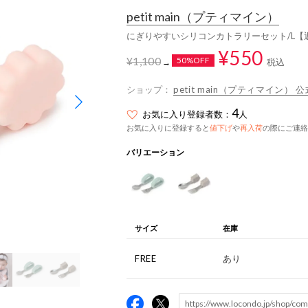
petit main
（プティマイン）
にぎりやすいシリコンカトラリーセット/L【
¥550
¥1,100
50%OFF
税込
→
ショップ：
petit main（プティマイン） 公
4
お気に入り登録者数：
人
お気に入りに登録すると
値下げ
や
再入荷
の際にご連絡
バリエーション
サイズ
在庫
FREE
あり