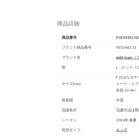
商品詳細
商品番号
P05141EC02
ブランド商品番号
9553462 15
ブランド名
petit main
（
色
L・ピンク（1
F おはなモチ
サイズ(cm)
ォーク・スプ
全長:11<br>
原産国
中国
洗濯表示
洗濯方法は商
シーズン
2026年 春夏
性別タイプ
キッズ