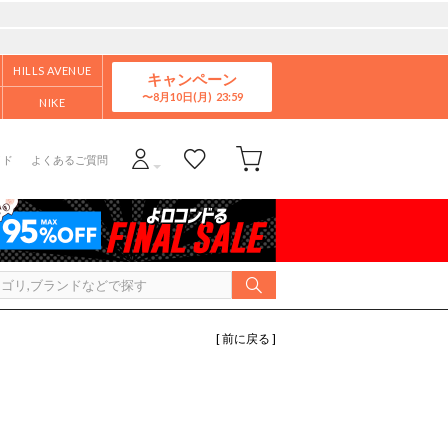
HILLS AVENUE
キャンペーン
8月10日(月)
NIKE
イド
よくあるご質問
[ 前に戻る ]