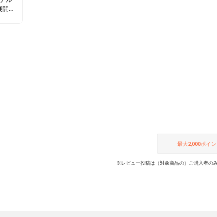
展開ブ
お得な
チェッ
最大
2,000
ポイン
※レビュー投稿は（対象商品の）ご購入者のみ