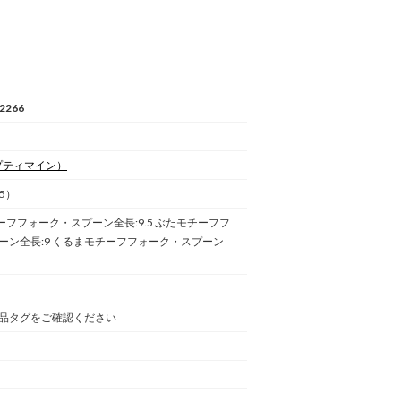
2266
プティマイン）
5）
ーフフォーク・スプーン全長:9.5 ぶたモチーフフ
ーン全長:9 くるまモチーフフォーク・スプーン
品タグをご確認ください