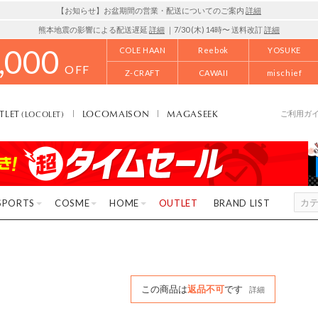
【お知らせ】お盆期間の営業・配送についてのご案内
詳細
熊本地震の影響による配送遅延
詳細
｜7/30 (木) 14時〜 送料改訂
詳細
,000
COLE HAAN
Reebok
YOSUKE
OFF
Z-CRAFT
CAWAII
mischief
TLET
LOCOMAISON
MAGASEEK
(LOCOLET)
ご利用ガ
SPORTS
COSME
HOME
OUTLET
BRAND LIST
この商品は
返品不可
です
詳細