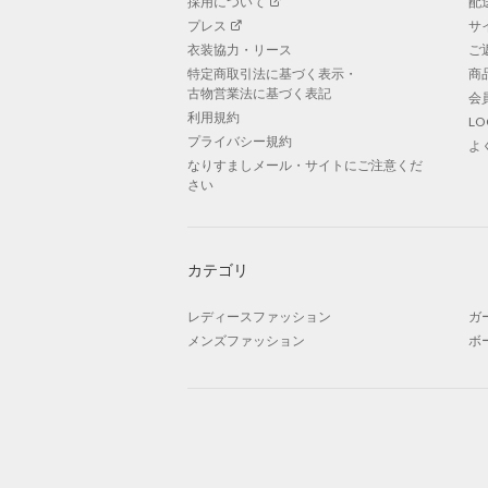
採用について
配
プレス
サ
衣装協力・リース
ご
特定商取引法に基づく表示・
商
古物営業法に基づく表記
会
利用規約
L
プライバシー規約
よ
なりすましメール・サイトにご注意くだ
さい
カテゴリ
レディースファッション
ガ
メンズファッション
ボ