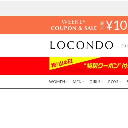
WEEKLY
¥
10
COUPON & SALE
OU
WOMEN
MEN
GIRLS
BOYS