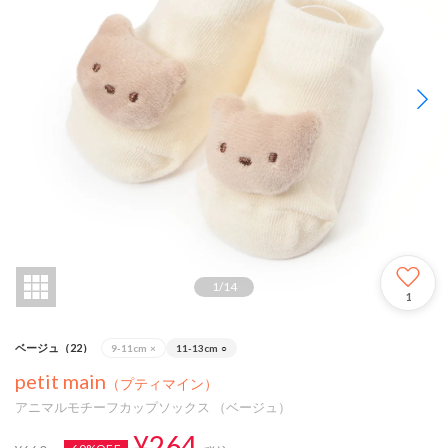
1
/
14
1
ベージュ（22）
9-11cm
×
11-13cm
○
petit main
（プティマイン）
アニマルモチーフカップソックス （ベージュ）
¥264