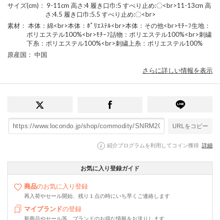
サイズ(cm)
： 9-11cm 高さ:4 履き口巾:5 すべり止め:〇<br>11-13cm 高
さ:4.5 履き口巾:5.5 すべり止め:〇<br>
素材
： 本体：綿<br>本体：ﾎﾟﾘｴｽﾃﾙ<br>本体：その他<br>ﾓﾁｰﾌ生地：
ポリエステル100%<br>ﾓﾁｰﾌ詰物：ポリエステル100%<br>刺繍
下糸：ポリエステル100%<br>刺繍上糸：ポリエステル100%
原産国
： 中国
さらに詳しい情報を表示
URLをコピー
紹介プログラムを利用してコイン獲得
詳細
お気に入り登録ガイド
商品
のお気に入り登録
再入荷やセール開始、残り１点の時にいち早くご連絡します
マイブランド
の登録
新商品やセール等、ブランドのお得な情報をお送りします