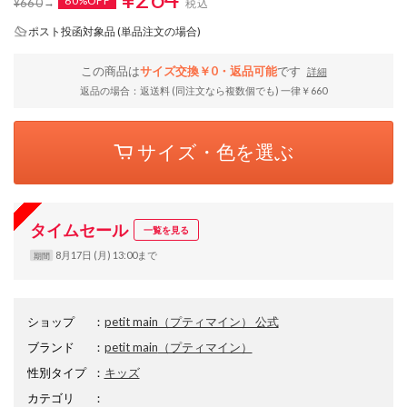
60%OFF
¥660
税込
ポスト投函対象品 (単品注文の場合)
この商品は
サイズ交換￥0・返品可能
です
詳細
返品の場合：返送料 (同注文なら複数個でも) 一律￥660
サイズ・色を選ぶ
タイムセール
一覧を見る
8月17日 (月) 13:00まで
期間
ショップ
：
petit main（プティマイン） 公式
ブランド
：
petit main
（プティマイン）
性別タイプ
：
キッズ
カテゴリ
：