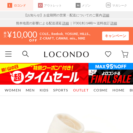
ロコンド
アウトレット
メゾン
マガシーク
【お知らせ】お盆期間の営業・配送についてのご案内
詳細
熊本地震の影響による配送遅延
詳細
｜7/30 (木) 14時〜 送料改訂
詳細
10,000
COLE..
Reebok
YOSUKE
HILLS..
キャンペーン
Z-CRAFT
CAWAII
mis..
NIKE
WOMEN
MEN
KIDS
SPORTS
OUTLET
COSME
HOME
B