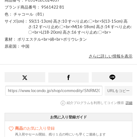
ブランド商品番号
： 9561422 81
色
： チャコール（81）
サイズ(cm)
： SS(11-13cm) 高さ:10 すべり止め:〇<br>S(13-15cm) 高
さ:12 すべり止め:〇<br>M(16-18cm) 高さ:14 すべり止め:
〇<br>L(18-20cm) 高さ:16 すべり止め:〇<br>
素材
： ポリエステル<br>綿<br>ポリウレタン
原産国
： 中国
さらに詳しい情報を表示
URLをコピー
紹介プログラムを利用してコイン獲得
詳細
お気に入り登録ガイド
商品
のお気に入り登録
再入荷やセール開始、残り１点の時にいち早くご連絡します