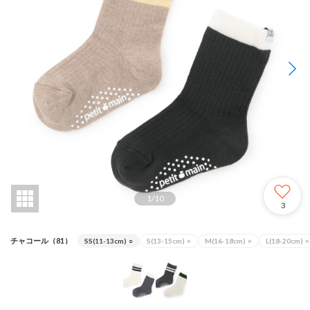
1
/
10
3
チャコール（81）
SS(11-13cm)
○
S(13-15cm)
×
M(16-18cm)
×
L(18-20cm)
×