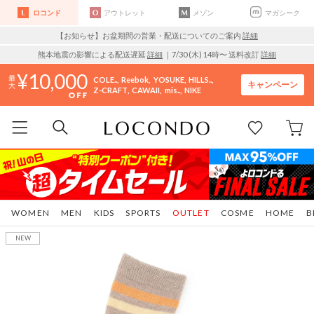
ロコンド
アウトレット
メゾン
マガシーク
【お知らせ】お盆期間の営業・配送についてのご案内
詳細
熊本地震の影響による配送遅延
詳細
｜7/30 (木) 14時〜 送料改訂
詳細
10,000
COLE..
Reebok
YOSUKE
HILLS..
キャンペーン
Z-CRAFT
CAWAII
mis..
NIKE
WOMEN
MEN
KIDS
SPORTS
OUTLET
COSME
HOME
B