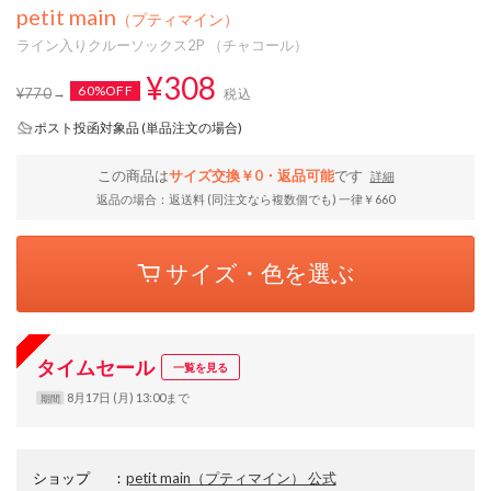
petit main
（プティマイン）
ライン入りクルーソックス2P （チャコール）
¥308
60%OFF
¥770
税込
ポスト投函対象品 (単品注文の場合)
この商品は
サイズ交換￥0・返品可能
です
詳細
返品の場合：返送料 (同注文なら複数個でも) 一律￥660
サイズ・色を選ぶ
タイムセール
一覧を見る
8月17日 (月) 13:00まで
期間
ショップ
：
petit main（プティマイン） 公式