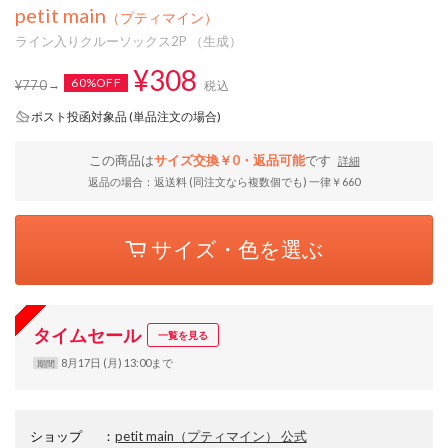
petit main
（プティマイン）
ライン入りクルーソックス2P （生成）
¥308
60%OFF
¥770
税込
ポスト投函対象品 (単品注文の場合)
この商品は
サイズ交換￥0・返品可能
です
詳細
返品の場合：返送料 (同注文なら複数個でも) 一律￥660
サイズ・色を選ぶ
タイムセール
一覧を見る
8月17日 (月) 13:00まで
期間
ショップ
：
petit main（プティマイン） 公式