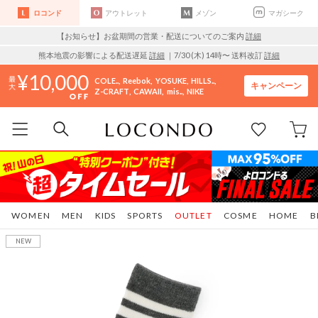
ロコンド
アウトレット
メゾン
マガシーク
【お知らせ】お盆期間の営業・配送についてのご案内
詳細
熊本地震の影響による配送遅延
詳細
｜7/30 (木) 14時〜 送料改訂
詳細
10,000
COLE..
Reebok
YOSUKE
HILLS..
キャンペーン
Z-CRAFT
CAWAII
mis..
NIKE
WOMEN
MEN
KIDS
SPORTS
OUTLET
COSME
HOME
B