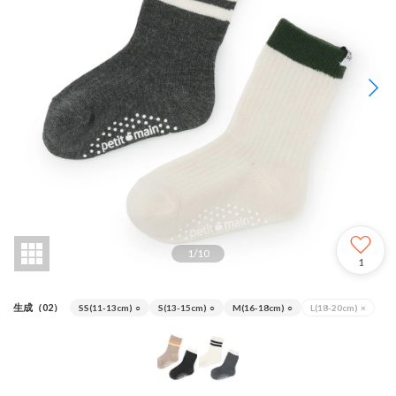
1
/
10
1
生成（02）
SS(11-13cm)
○
S(13-15cm)
○
M(16-18cm)
○
L(18-20cm)
×