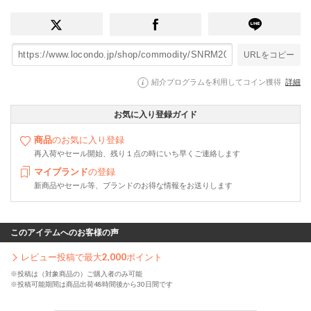
URLをコピー
紹介プログラムを利用してコイン獲得
詳細
お気に入り登録ガイド
商品
のお気に入り登録
再入荷やセール開始、残り１点の時にいち早くご連絡します
マイブランド
の登録
新商品やセール等、ブランドのお得な情報をお送りします
このアイテムへのお客様の声
レビュー投稿で最大
2,000
ポイント
※投稿は（対象商品の）ご購入者のみ可能
※投稿可能期間は商品出荷48時間後から30日間です