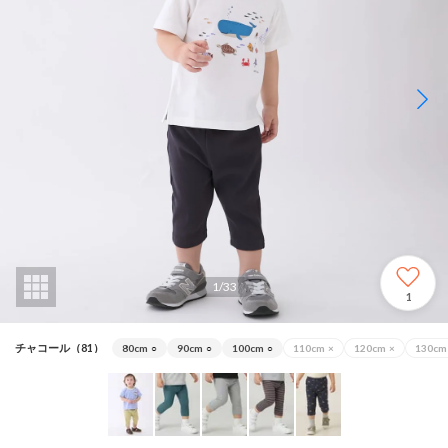
1
/
33
1
チャコール（81）
80cm
○
90cm
○
100cm
○
110cm
×
120cm
×
130cm