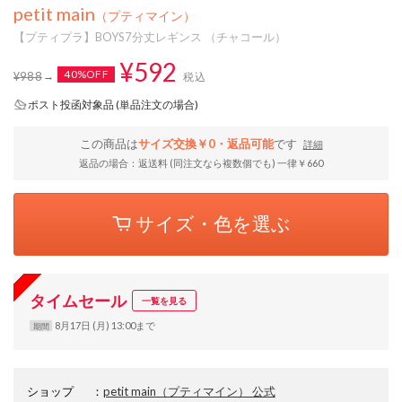
petit main
（プティマイン）
【プティプラ】BOYS7分丈レギンス （チャコール）
¥592
40%OFF
¥988
税込
ポスト投函対象品 (単品注文の場合)
この商品は
サイズ交換￥0・返品可能
です
詳細
返品の場合：返送料 (同注文なら複数個でも) 一律￥660
サイズ・色を選ぶ
タイムセール
一覧を見る
8月17日 (月) 13:00まで
期間
ショップ
：
petit main（プティマイン） 公式