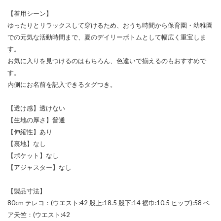
【着用シーン】
ゆったりとリラックスして穿けるため、おうち時間から保育園・幼稚園
での元気な活動時間まで、夏のデイリーボトムとして幅広く重宝しま
す。
お気に入りを見つけるのはもちろん、色違いで揃えるのもおすすめで
す。
内側にお名前を記入できるタグつき。
【透け感】透けない
【生地の厚さ】普通
【伸縮性】あり
【裏地】なし
【ポケット】なし
【アジャスター】なし
【製品寸法】
80cm テレコ：(ウエスト:42 股上:18.5 股下:14 裾巾:10.5 ヒップ):58 ベ
ア天竺：(ウエスト:42