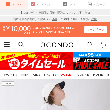
ロコンド
アウトレット
メゾン
マガシーク
【お知らせ】お盆期間の営業・配送についてのご案内
詳細
熊本地震の影響による配送遅延
詳細
｜7/30 (木) 14時〜 送料改訂
詳細
10,000
COLE..
Reebok
YOSUKE
HILLS..
キャンペーン
Z-CRAFT
CAWAII
mis..
NIKE
WOMEN
MEN
KIDS
SPORTS
OUTLET
COSME
HOME
B