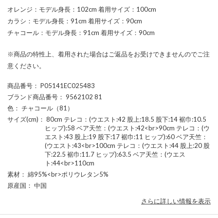
オレンジ：モデル身長：102cm 着用サイズ：100cm
カラシ：モデル身長：91cm 着用サイズ：90cm
チャコール：モデル身長：91cm 着用サイズ：90cm
※商品の特性上、着用された場合はご返品をお受けできませんのでご注
意ください。
商品番号
： P05141EC025483
ブランド商品番号
： 9562102 81
色
： チャコール（81）
サイズ(cm)
： 80cm テレコ：(ウエスト:42 股上:18.5 股下:14 裾巾:10.5
ヒップ):58 ベア天竺：(ウエスト:42<br>90cm テレコ：(ウ
エスト:43 股上:19 股下:17 裾巾:11 ヒップ):60 ベア天竺：
(ウエスト:43<br>100cm テレコ：(ウエスト:44 股上:20 股
下:22.5 裾巾:11.7 ヒップ):63.5 ベア天竺：(ウエス
ト:44<br>110cm
素材
： 綿95%<br>ポリウレタン5%
原産国
： 中国
さらに詳しい情報を表示