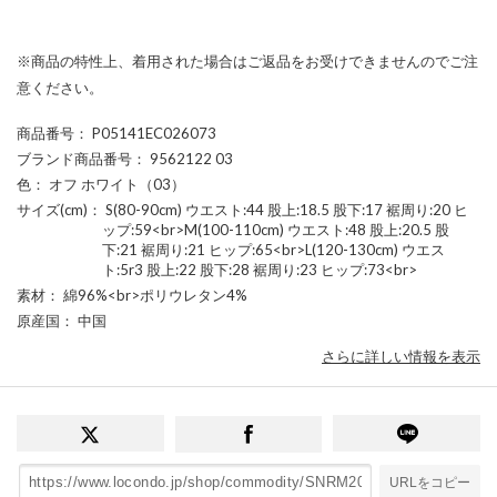
※商品の特性上、着用された場合はご返品をお受けできませんのでご注
意ください。
商品番号
： P05141EC026073
ブランド商品番号
： 9562122 03
色
： オフ ホワイト（03）
サイズ(cm)
： S(80-90cm) ウエスト:44 股上:18.5 股下:17 裾周り:20 ヒ
ップ:59<br>M(100-110cm) ウエスト:48 股上:20.5 股
下:21 裾周り:21 ヒップ:65<br>L(120-130cm) ウエス
ト:5r3 股上:22 股下:28 裾周り:23 ヒップ:73<br>
素材
： 綿96%<br>ポリウレタン4%
原産国
： 中国
さらに詳しい情報を表示
URLをコピー