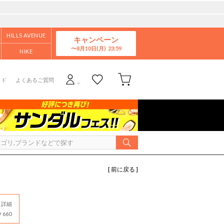
HILLS AVENUE
キャンペーン
8月10日(月)
NIKE
イド
よくあるご質問
[ 前に戻る ]
詳細
660