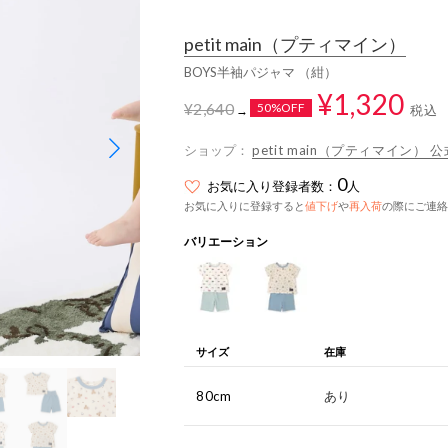
petit main
（プティマイン）
BOYS半袖パジャマ （紺）
¥1,320
¥2,640
50%OFF
税込
→
ショップ：
petit main（プティマイン） 公
0
お気に入り登録者数：
人
お気に入りに登録すると
値下げ
や
再入荷
の際にご連絡
バリエーション
サイズ
在庫
80cm
あり