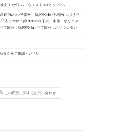
4 袖丈:10 ボトム：ウエスト:40 ヒップ:68.
100%<br>衿部分：綿95%<br>衿部分：ポリウ
r>下衣；本体：綿70%<br>下衣；本体：ポリエス
r>リブ部分：綿95%<br>リブ部分：ポリウレタン
品タグをご確認ください
この商品に関するお問い合わせ