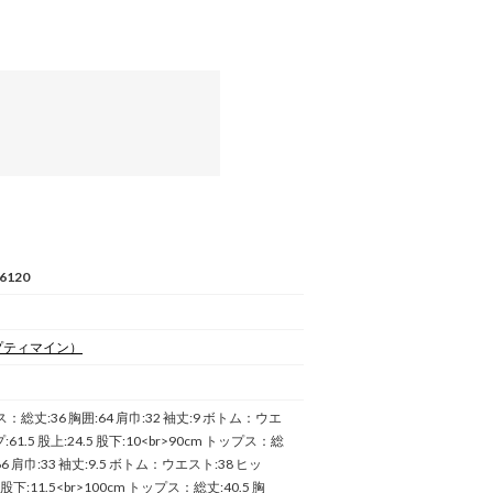
6120
プティマイン）
ス：総丈:36 胸囲:64 肩巾:32 袖丈:9 ボトム：ウエ
:61.5 股上:24.5 股下:10<br>90cm トップス：総
:66 肩巾:33 袖丈:9.5 ボトム：ウエスト:38 ヒッ
5 股下:11.5<br>100cm トップス：総丈:40.5 胸