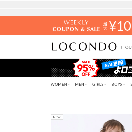
WEEKLY
¥
10
COUPON & SALE
OU
WOMEN
MEN
GIRLS
BOYS