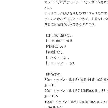
カラーごとに異なるモチーフがデザインされ
すめ。
バックネックは頭を通しやすいゴム仕様です
ボトムスがハイウエストなので、お腹をしっ
内側にお名前を記入できるタグつき。
【透け感】透けない
【生地の厚さ】普通
【伸縮性】あり
【裏地】なし
【ポケット】なし
【アジャスター】なし
【製品寸法】
80cm トップス：総丈:36 胸囲:64 肩巾:32 袖
股下:10
90cm トップス：総丈:37.5 胸囲:66 肩巾:33
股下:11.5
100cm トップス：総丈:40.5 胸囲:68 肩巾:3
上:26 股下:15