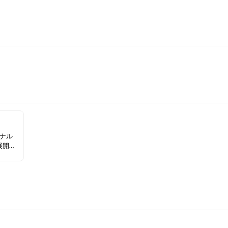
＆ナル
展開ブ
お得な
チェッ