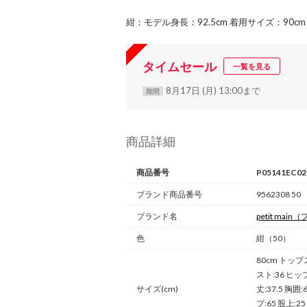
紺：モデル身長：92.5cm 着用サイズ：90cm
タイムセール
一覧を見る
8月17日 (月) 13:00まで
期間
商品詳細
商品番号
P05141EC02
ブランド商品番号
9562308 50
ブランド名
petit main
（
色
紺（50）
80cm トップ
スト:36 ヒップ
サイズ(cm)
丈:37.5 胸囲
プ:65 股上:2