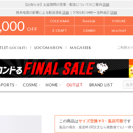
【お知らせ】お盆期間の営業・配送についてのご案内
詳細
熊本地震の影響による配送遅延
詳細
｜7/30 (木) 14時〜 送料改訂
詳細
,000
COLE HAAN
Reebok
YOSUKE
OFF
Z-CRAFT
CAWAII
mischief
TLET
LOCOMAISON
MAGASEEK
(LOCOLET)
ご利用ガ
SPORTS
COSME
HOME
OUTLET
BRAND LIST
この商品は
サイズ交換￥0・返品可能
です
返品の場合：返送料 (同注文なら複数個でも) 一律￥