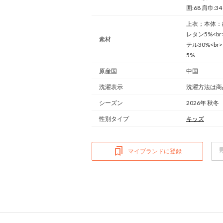
囲:68 肩巾:3
上衣；本体：綿
レタン5%<b
素材
テル30%<b
5%
原産国
中国
洗濯表示
洗濯方法は商
シーズン
2026年 秋冬
性別タイプ
キッズ
マイブランドに登録