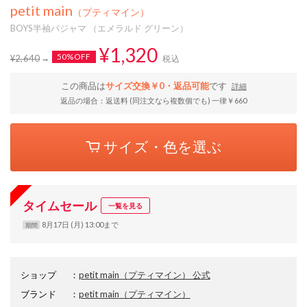
petit main
（プティマイン）
BOYS半袖パジャマ （エメラルド グリーン）
¥1,320
50%OFF
¥2,640
税込
この商品は
サイズ交換￥0・返品可能
です
詳細
返品の場合：返送料 (同注文なら複数個でも) 一律￥660
サイズ・色を選ぶ
タイムセール
一覧を見る
8月17日 (月) 13:00まで
期間
ショップ
：
petit main（プティマイン） 公式
ブランド
：
petit main
（プティマイン）