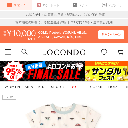
ロコンド
アウトレット
メゾン
マガシーク
【お知らせ】お盆期間の営業・配送についてのご案内
詳細
熊本地震の影響による配送遅延
詳細
｜7/30 (木) 14時〜 送料改訂
詳細
10,000
COLE..
Reebok
YOSUKE
HILLS..
キャンペーン
Z-CRAFT
CAWAII
mis..
NIKE
WOMEN
MEN
KIDS
SPORTS
OUTLET
COSME
HOME
B