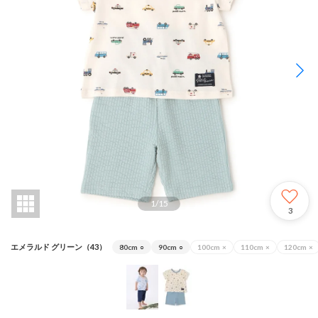
1
/
15
3
エメラルド グリーン（43）
80cm
○
90cm
○
100cm
×
110cm
×
120cm
×