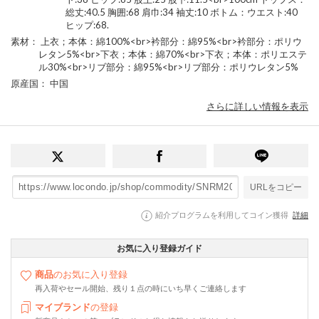
総丈:40.5 胸囲:68 肩巾:34 袖丈:10 ボトム：ウエスト:40
ヒップ:68.
素材
： 上衣；本体：綿100%<br>衿部分：綿95%<br>衿部分：ポリウ
レタン5%<br>下衣；本体：綿70%<br>下衣；本体：ポリエステ
ル30%<br>リブ部分：綿95%<br>リブ部分：ポリウレタン5%
原産国
： 中国
さらに詳しい情報を表示
URLをコピー
紹介プログラムを利用してコイン獲得
詳細
お気に入り登録ガイド
商品
のお気に入り登録
再入荷やセール開始、残り１点の時にいち早くご連絡します
マイブランド
の登録