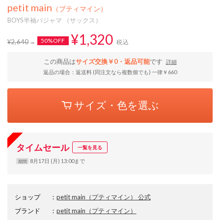
petit main
（プティマイン）
BOYS半袖パジャマ （サックス）
¥1,320
50%OFF
¥2,640
税込
この商品は
サイズ交換￥0・返品可能
です
詳細
返品の場合：返送料 (同注文なら複数個でも) 一律￥660
サイズ・色を選ぶ
タイムセール
一覧を見る
8月17日 (月) 13:00まで
期間
ショップ
：
petit main（プティマイン） 公式
ブランド
：
petit main
（プティマイン）