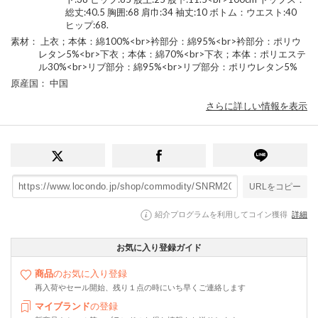
総丈:40.5 胸囲:68 肩巾:34 袖丈:10 ボトム：ウエスト:40
ヒップ:68.
素材
： 上衣；本体：綿100%<br>衿部分：綿95%<br>衿部分：ポリウ
レタン5%<br>下衣；本体：綿70%<br>下衣；本体：ポリエステ
ル30%<br>リブ部分：綿95%<br>リブ部分：ポリウレタン5%
原産国
： 中国
さらに詳しい情報を表示
URLをコピー
紹介プログラムを利用してコイン獲得
詳細
お気に入り登録ガイド
商品
のお気に入り登録
再入荷やセール開始、残り１点の時にいち早くご連絡します
マイブランド
の登録