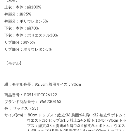
上衣；本体：綿100%
衿部分：綿95%
衿部分：ポリウレタン5%
下衣；本体：綿70%
下衣；本体：ポリエステル30%
リブ部分：綿95%
リブ部分：ポリウレタン5%
【モデル】
紺：モデル身長：92.5cm 着用サイズ：90cm
商品番号
： P05141EC026122
ブランド商品番号
： 9562308 53
色
： サックス（53）
サイズ(cm)
： 80cm トップス：総丈:36 胸囲:64 肩巾:32 袖丈:9 ボトム：
ウエスト:36 ヒップ:61.5 股上:24.5 股下:10<br>90cm トッ
プス：総丈:37.5 胸囲:66 肩巾:33 袖丈:9.5 ボトム：ウエス
ト:38 ヒップ:65 股上:25 股下:11.5<br>100cm トップス：