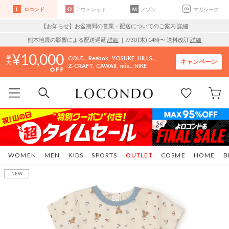
ロコンド
アウトレット
メゾン
マガシーク
【お知らせ】お盆期間の営業・配送についてのご案内
詳細
熊本地震の影響による配送遅延
詳細
｜7/30 (木) 14時〜 送料改訂
詳細
10,000
COLE..
Reebok
YOSUKE
HILLS..
キャンペーン
Z-CRAFT
CAWAII
mis..
NIKE
WOMEN
MEN
KIDS
SPORTS
OUTLET
COSME
HOME
B