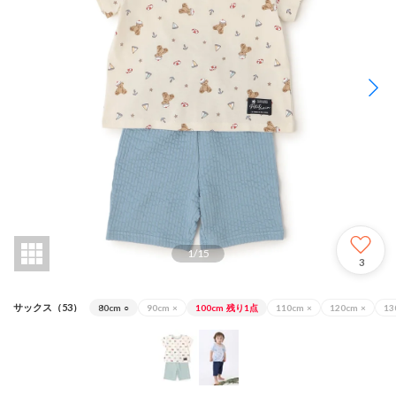
1
/
15
3
サックス（53）
80cm
○
90cm
×
100cm
残り1点
110cm
×
120cm
×
13