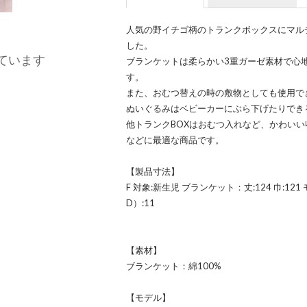
人気の野イチゴ柄のトランクボックスにマル
した。
ています
ブランケットは柔らかい3重ガーゼ素材で心
す。
また、おむつ替えの時の敷物としても使用で
ぬいぐるみはベビーカーにぶら下げたりでき
他トランクBOXはおむつ入れなど、かわいい
などに最適な商品です。
【製品寸法】
F 対象:新生児 ブランケット：丈:124 巾:121 
D）:11
【素材】
ブランケット：綿100%
【モデル】