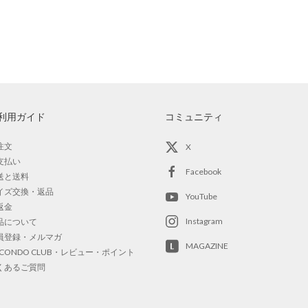
利用ガイド
コミュニティ
注文
X
支払い
Facebook
送と送料
イズ交換・返品
YouTube
返金
Instagram
品について
員登録・メルマガ
MAGAZINE
OCONDO CLUB・レビュー・ポイント
くあるご質問