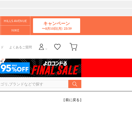
HILLS AVENUE
キャンペーン
8月10日(月)
NIKE
イド
よくあるご質問
[ 前に戻る ]