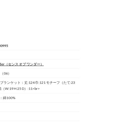
0995
der
（センス オブ ワンダー）
)（06）
 ブランケット：丈:124 巾:121 モチーフ（たて:23
W:19 H:25 D）:11<br>
：綿100%