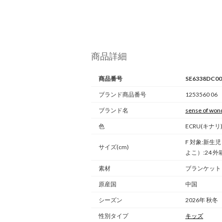
商品詳細
商品番号
SE6338DC00
ブランド商品番号
1253560 06
ブランド名
sense of won
色
ECRU(キナリ
F 対象:新生児
サイズ(cm)
よこ）:24 外箱（
素材
ブランケット
原産国
中国
シーズン
2026年 秋冬
性別タイプ
キッズ