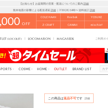
【お知らせ】お盆期間の営業・配送についてのご案内
詳細
熊本地震の影響による配送遅延
詳細
｜7/30 (木) 14時〜 送料改訂
詳細
,000
COLE HAAN
Reebok
YOSUKE
OFF
Z-CRAFT
CAWAII
mischief
TLET
LOCOMAISON
MAGASEEK
(LOCOLET)
ご利用ガ
SPORTS
COSME
HOME
OUTLET
BRAND LIST
この商品は
返品不可
です
詳細