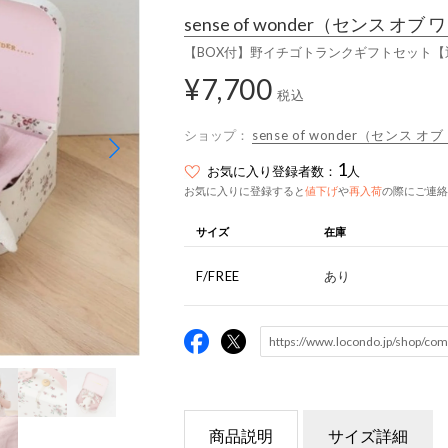
sense of wonder
（センス オブ 
【BOX付】野イチゴトランクギフトセット【返
¥7,700
税込
ショップ：
sense of wonder（センス 
1
お気に入り登録者数：
人
お気に入りに登録すると
値下げ
や
再入荷
の際にご連絡
サイズ
在庫
F/FREE
あり
商品説明
サイズ詳細