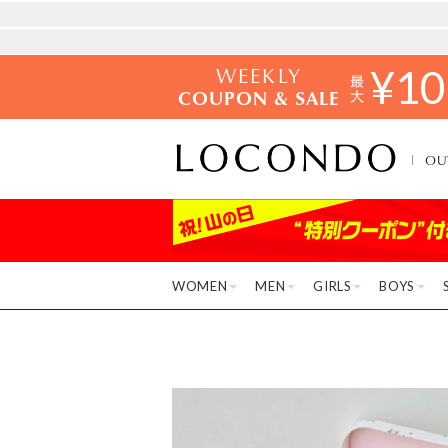
WEEKLY
¥
10
COUPON & SALE
OU
WOMEN
MEN
GIRLS
BOYS