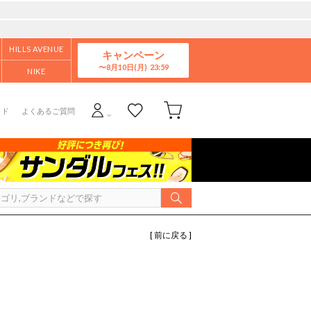
HILLS AVENUE
キャンペーン
8月10日(月)
NIKE
イド
よくあるご質問
[ 前に戻る ]