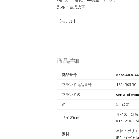
別布：合成皮革
【モデル】
商品詳細
商品番号
SE6338DC00
ブランド商品番号
1254505 50
ブランド名
sense of won
色
紺（50）
サイズ：対象
サイズ(cm)
×15×21×6×6×
本体：ポリエス
素材
脂ｺｰﾃｨﾝｸﾞ