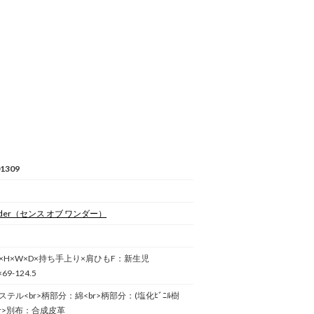
1309
der
（センス オブ ワンダー）
×H×W×D×持ち手上り×肩ひもF：新生児
69-124.5
テル<br>柄部分：綿<br>柄部分：(塩化ﾋﾞﾆﾙ樹
)<br>別布：合成皮革