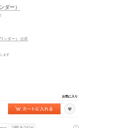
ワンダー）
）
オブ ワンダー） 公式
します
お気に入り
URLをコピー