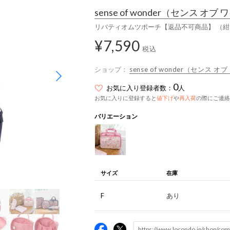
sense of wonder
（センス オブ 
リバティオムツポーチ【返品不可商品】 （紺
¥7,590
税込
ショップ：
sense of wonder（センス 
0
お気に入り登録者数：
人
お気に入りに登録すると
値下げ
や
再入荷
の際にご連絡
バリエーション
サイズ
在庫
F
あり