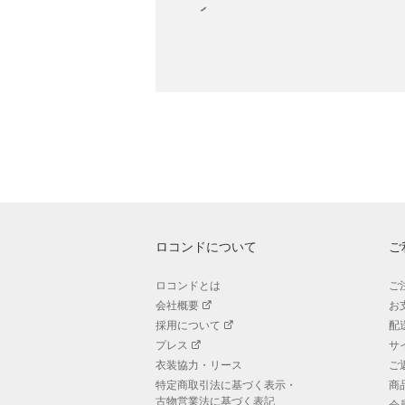
ロコンドについて
ご
ロコンドとは
ご
会社概要
お
採用について
配
プレス
サ
衣装協力・リース
ご
特定商取引法に基づく表示・
商
古物営業法に基づく表記
会