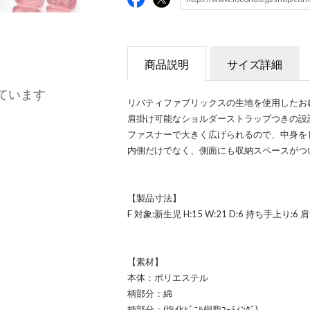
商品説明
サイズ詳細
ています
リバティファブリックスの生地を使用したお
肩掛け可能なショルダーストラップつきの設
ファスナーで大きく広げられるので、中身を
内側だけでなく、側面にも収納スペースがつ
【製品寸法】
F 対象:新生児 H:15 W:21 D:6 持ち手上り:6 肩
【素材】
本体：ポリエステル
柄部分：綿
柄部分：(塩化ﾋﾞﾆﾙ樹脂ｺｰﾃｨﾝｸﾞ)