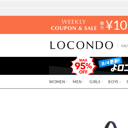
WEEKLY
¥
10
COUPON & SALE
OU
WOMEN
MEN
GIRLS
BOYS