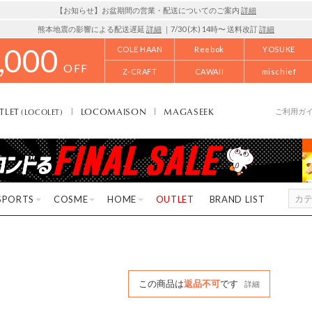
【お知らせ】お盆期間の営業・配送についてのご案内
詳細
熊本地震の影響による配送遅延
詳細
｜7/30 (木) 14時〜 送料改訂
詳細
,000
COLE HAAN
Reebok
YOSUKE
OFF
Z-CRAFT
CAWAII
mischief
TLET
LOCOMAISON
MAGASEEK
(LOCOLET)
ご利用ガ
SPORTS
COSME
HOME
OUTLET
BRAND LIST
この商品は
返品不可
です
詳細