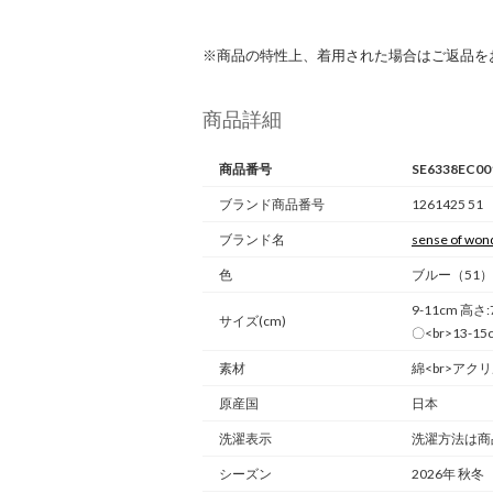
※商品の特性上、着用された場合はご返品を
商品詳細
商品番号
SE6338EC00
ブランド商品番号
1261425 51
ブランド名
sense of won
色
ブルー（51）
9-11cm 高さ
サイズ(cm)
〇<br>13-1
素材
綿<br>アク
原産国
日本
洗濯表示
洗濯方法は商
シーズン
2026年 秋冬