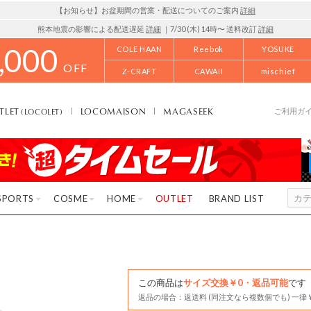
【お知らせ】お盆期間の営業・配送についてのご案内
詳細
熊本地震の影響による配送遅延
詳細
｜7/30 (木) 14時〜 送料改訂
詳細
,000
COLE HAAN
Reebok
YOSUKE
OFF
Z-CRAFT
CAWAII
mischief
TLET
LOCOMAISON
MAGASEEK
(LOCOLET)
ご利用ガ
SPORTS
COSME
HOME
OUTLET
BRAND LIST
この商品は
サイズ交換￥0・返品可能
です
返品の場合：返送料 (同注文なら複数個でも) 一律￥