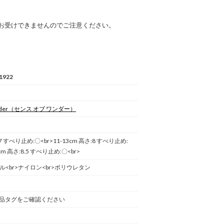
お受けできませんのでご注意ください。
1922
der
（センス オブ ワンダー）
:7 すべり止め:〇<br>11-13cm 高さ:8 すべり止め:
5cm 高さ:8.5 すべり止め:〇<br>
リル<br>ナイロン<br>ポリウレタン
品タグをご確認ください