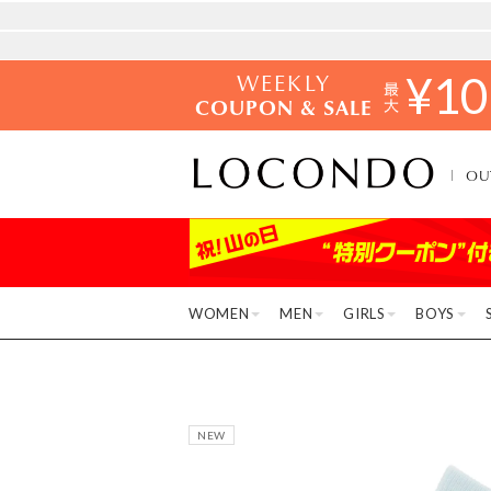
WEEKLY
¥
10
COUPON & SALE
OU
WOMEN
MEN
GIRLS
BOYS