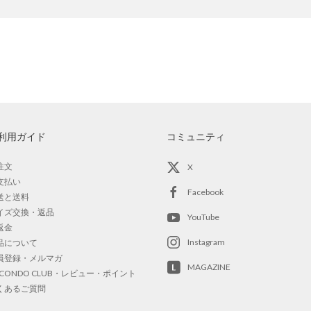
利用ガイド
コミュニティ
注文
X
支払い
Facebook
送と送料
イズ交換・返品
YouTube
返金
Instagram
品について
員登録・メルマガ
MAGAZINE
OCONDO CLUB・レビュー・ポイント
くあるご質問