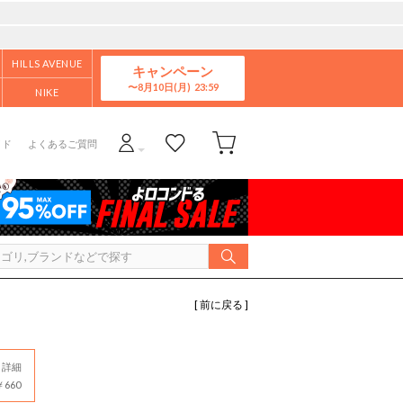
HILLS AVENUE
キャンペーン
8月10日(月)
NIKE
イド
よくあるご質問
[ 前に戻る ]
詳細
660