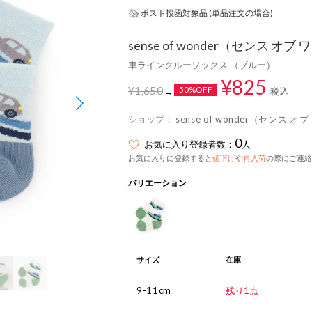
ポスト投函対象品 (単品注文の場合)
sense of wonder
（センス オブ 
車ラインクルーソックス （ブルー）
¥825
¥1,650
50%OFF
税込
→
ショップ：
sense of wonder（センス 
0
お気に入り登録者数：
人
お気に入りに登録すると
値下げ
や
再入荷
の際にご連絡
バリエーション
サイズ
在庫
9-11cm
残り1点