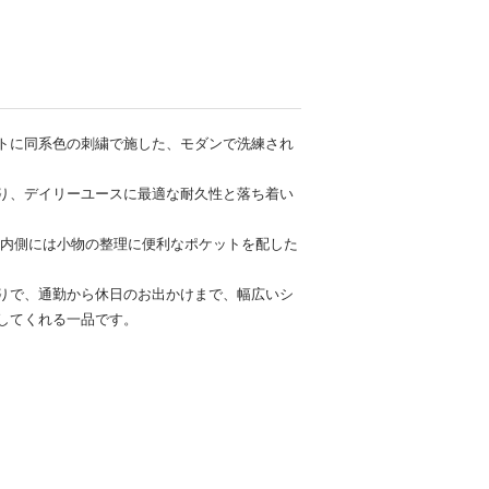
トに同系色の刺繍で施した、モダンで洗練され
り、デイリーユースに最適な耐久性と落ち着い
、内側には小物の整理に便利なポケットを配した
りで、通勤から休日のお出かけまで、幅広いシ
してくれる一品です。