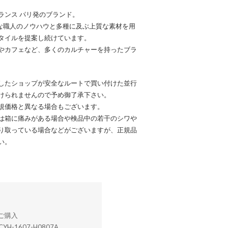
れたフランス パリ発のブランド。
かな職人のノウハウと多種に及ぶ上質な素材を用
タイルを提案し続けています。
やカフェなど、多くのカルチャーを持ったブラ
したショップが安全なルートで買い付けた並行
けられませんので予め御了承下さい。
規価格と異なる場合もございます。
は箱に痛みがある場合や検品中の若干のシワや
り取っている場合などがございますが、正規品
い。
CYH-1607-H0807A