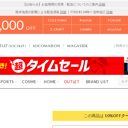
【お知らせ】お盆期間の営業・配送についてのご案内
詳細
熊本地震の影響による配送遅延
詳細
｜7/30 (木) 14時〜 送料改訂
詳細
,000
COLE HAAN
Reebok
YOSUKE
OFF
Z-CRAFT
CAWAII
mischief
TLET
LOCOMAISON
MAGASEEK
(LOCOLET)
ご利用ガ
SPORTS
COSME
HOME
OUTLET
BRAND LIST
この商品は
10%OFF
ク