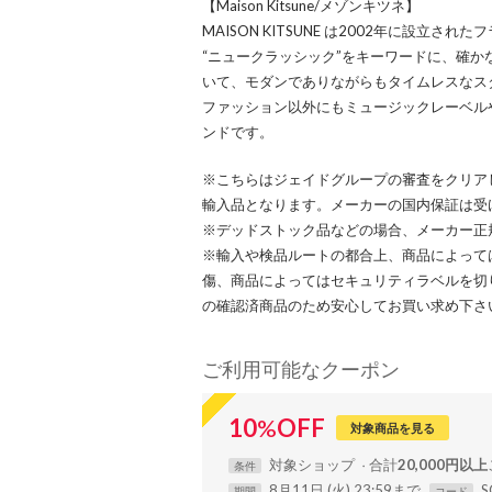
【Maison Kitsune/メゾンキツネ】
MAISON KITSUNE は2002年に設立さ
“ニュークラッシック”をキーワードに、確
いて、モダンでありながらもタイムレスなス
ファッション以外にもミュージックレーベル
ンドです。
※こちらはジェイドグループの審査をクリア
輸入品となります。メーカーの国内保証は受
※デッドストック品などの場合、メーカー正
※輸入や検品ルートの都合上、商品によって
傷、商品によってはセキュリティラベルを切
の確認済商品のため安心してお買い求め下さ
ご利用可能なクーポン
10
%
OFF
対象商品を見る
対象
ショップ
合計
20,000円以上
条件
8月11日 (火) 23:59まで
S
期間
コード