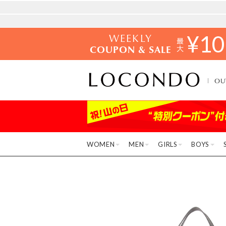
WEEKLY
¥
10
COUPON & SALE
OU
WOMEN
MEN
GIRLS
BOYS