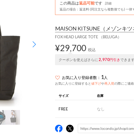
この商品は
返品可能
です
詳細
返品の場合：返送料 (同注文なら複数個でも) 一律￥
MAISON KITSUNE
（メゾンキツ
FOX HEAD LARGE TOTE （BELUGA）
¥29,700
税込
2,970
クーポンを使えばさらに
円引き
できま
1
お気に入り登録者数：
人
お気に入りに登録すると
値下げ
や
再入荷
の際にご連絡
サイズ
在庫
FREE
なし