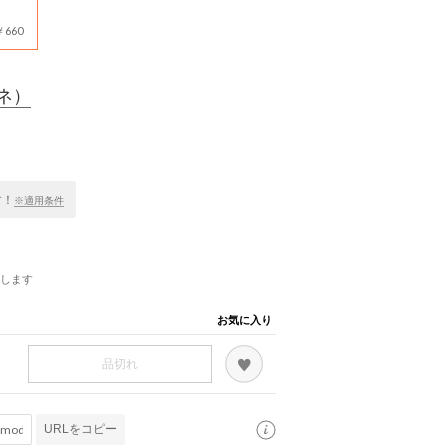
660
ネ）
す！
※適用条件
します
お気に入り
品切れ
URLをコピー