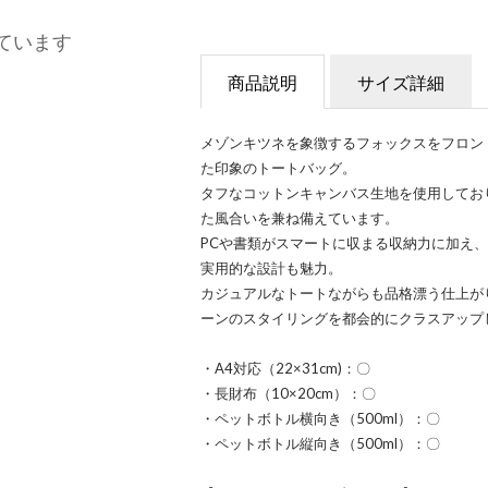
ています
商品説明
サイズ詳細
メゾンキツネを象徴するフォックスをフロン
た印象のトートバッグ。
タフなコットンキャンバス生地を使用してお
た風合いを兼ね備えています。
PCや書類がスマートに収まる収納力に加え
実用的な設計も魅力。
カジュアルなトートながらも品格漂う仕上が
ーンのスタイリングを都会的にクラスアップ
・A4対応（22×31cm)：〇
・長財布（10×20cm）：〇
・ペットボトル横向き（500ml）：〇
・ペットボトル縦向き（500ml）：〇