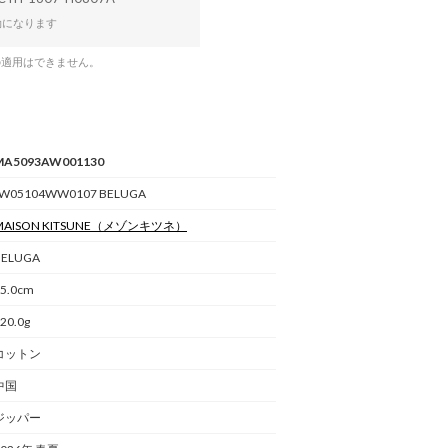
効になります
の適用はできません。
MA5093AW001130
LW05104WW0107 BELUGA
AISON KITSUNE
（メゾンキツネ）
BELUGA
5.0cm
20.0g
コットン
中国
ジッパー