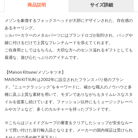
商品説明
サイズ詳細
メゾンを象徴するフォックスヘッドが大胆にデザインされた、存在感の
あるキーリング。
シルバーカラーのメタルパーツにはブランドロゴが刻印され、バッグや
鍵に付けるだけで上質なフレンチムードを添えてくれます。
ご自身用としてはもちろん、大切な方へのセンス溢れるギフトとしても
最適な、遊び心たっぷりのアイテムです。
【Maison Kitsune/メゾンキツネ】
MAISON KITSUN は2002年に設立されたフランス パリ発のブラン
ド。“ニュークラッシック”をキーワードに、確かな職人のノウハウと多
種に及ぶ上質な素材を用いて、モダンでありながらもタイムレスなスタ
イルを提案し続けています。ファッション以外にもミュージックレーベ
ルやカフェなど、多くのカルチャーを持ったブランドです。
※こちらはジェイドグループの審査をクリアしたショップが安全なルー
トで買い付けた並行輸入品となります。メーカーの国内保証は受けられ
ませんので予め御了承下さい。