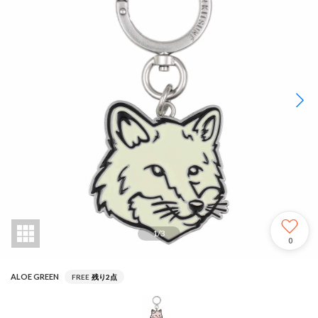
1
/
3
0
ALOE GREEN
FREE
残り2点