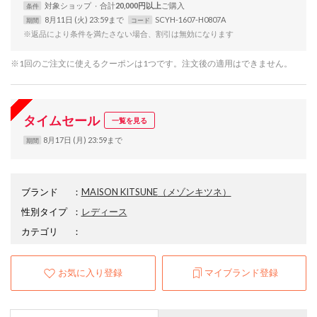
対象
ショップ
合計
20,000円以上
条件
8月11日 (火) 23:59まで
SCYH-1607-H0807A
期間
コード
※返品により条件を満たさない場合、割引は無効になります
※1回のご注文に使えるクーポンは1つです。注文後の適用はできません。
タイムセール
一覧を見る
8月17日 (月) 23:59まで
期間
ブランド
：
MAISON KITSUNE
（メゾンキツネ）
性別タイプ
：
レディース
カテゴリ
：
お気に入り登録
マイブランド登録