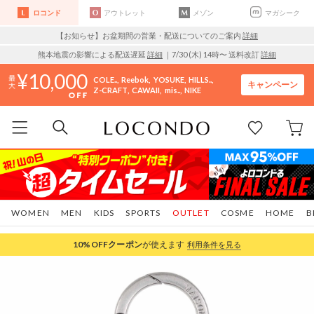
ロコンド
アウトレット
メゾン
マガシーク
【お知らせ】お盆期間の営業・配送についてのご案内
詳細
熊本地震の影響による配送遅延
詳細
｜7/30 (木) 14時〜 送料改訂
詳細
10,000
COLE..
Reebok
YOSUKE
HILLS..
キャンペーン
Z-CRAFT
CAWAII
mis..
NIKE
WOMEN
MEN
KIDS
SPORTS
OUTLET
COSME
HOME
B
10%OFF
クーポン
が使えます
利用条件を見る