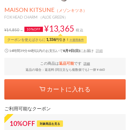
MAISON KITSUNE
（メゾンキツネ）
FOX HEAD CHARM （ALOE GREEN）
¥13,365
10%OFF
¥14,850
税込
クーポンを使えばさらに
1,336
円引き！
※適用条件
14時間39分43秒
以内
のお支払いで
8月9日(日)
にお届け
詳細
この商品は
返品可能
です
詳細
返品の場合：返送料 (同注文なら複数個でも) 一律￥660
カートに入れる
ご利用可能なクーポン
10
%
OFF
対象商品を見る