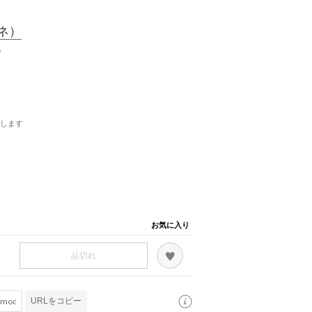
ネ）
E）
します
お気に入り
品切れ
URLをコピー