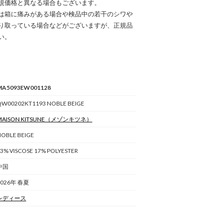
規価格と異なる場合もございます。
は箱に痛みがある場合や検品中の若干のシワや
り取っている場合などがございますが、正規品
い。
MA5093EW001128
QW00202KT1193 NOBLE BEIGE
AISON KITSUNE
（メゾンキツネ）
OBLE BEIGE
3% VISCOSE 17% POLYESTER
中国
2026年 春夏
レディース