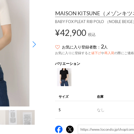
MAISON KITSUNE
（メゾンキツ
BABY FOX PLEAT RIB POLO （NOBLE BEIG
¥42,900
税込
2
お気に入り登録者数：
人
お気に入りに登録すると
値下げ
や
再入荷
の際にご連絡
バリエーション
サイズ
在庫
S
なし