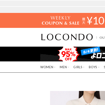
WEEKLY
¥
10
COUPON & SALE
OU
WOMEN
MEN
GIRLS
BOYS