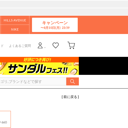
HILLS AVENUE
キャンペーン
8月10日(月)
NIKE
イド
よくあるご質問
[ 前に戻る ]
660