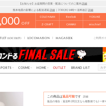
【お知らせ】お盆期間の営業・配送についてのご案内
詳細
熊本地震の影響による配送遅延
詳細
｜7/30 (木) 14時〜 送料改訂
詳細
,000
COLE HAAN
Reebok
YOSUKE
OFF
Z-CRAFT
CAWAII
mischief
TLET
LOCOMAISON
MAGASEEK
(LOCOLET)
ご利用ガ
SPORTS
COSME
HOME
OUTLET
BRAND LIST
この商品は
返品可能
です
詳細
返品の場合：返送料 (同注文なら複数個でも) 一律￥