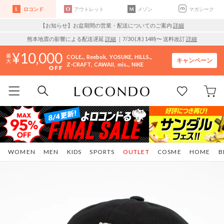
ロコンド
アウトレット
メゾン
マガシーク
【お知らせ】お盆期間の営業・配送についてのご案内
詳細
熊本地震の影響による配送遅延
詳細
｜7/30 (木) 14時〜 送料改訂
詳細
10,000
COLE..
Reebok
YOSUKE
HILLS..
キャンペーン
Z-CRAFT
CAWAII
mis..
NIKE
WOMEN
MEN
KIDS
SPORTS
OUTLET
COSME
HOME
B