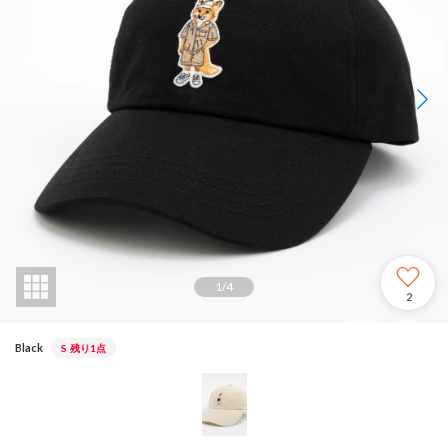
1
/
4
2
Black
S
残り1点