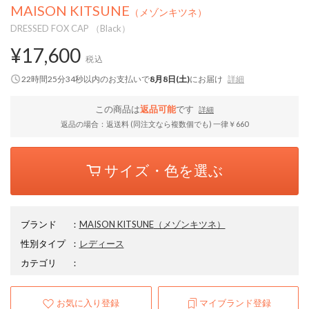
MAISON KITSUNE
（メゾンキツネ）
DRESSED FOX CAP （Black）
¥17,600
税込
22時間25分34秒
以内
のお支払いで
8月8日(土)
にお届け
詳細
この商品は
返品可能
です
詳細
返品の場合：返送料 (同注文なら複数個でも) 一律￥660
サイズ・色を選ぶ
ブランド
：
MAISON KITSUNE
（メゾンキツネ）
性別タイプ
：
レディース
カテゴリ
：
お気に入り登録
マイブランド登録