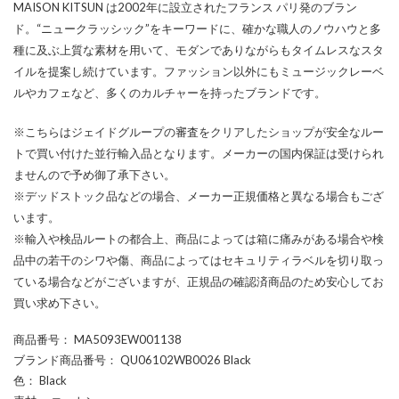
MAISON KITSUN は2002年に設立されたフランス パリ発のブラン
ド。“ニュークラッシック”をキーワードに、確かな職人のノウハウと多
種に及ぶ上質な素材を用いて、モダンでありながらもタイムレスなスタ
イルを提案し続けています。ファッション以外にもミュージックレーベ
ルやカフェなど、多くのカルチャーを持ったブランドです。
※こちらはジェイドグループの審査をクリアしたショップが安全なルー
トで買い付けた並行輸入品となります。メーカーの国内保証は受けられ
ませんので予め御了承下さい。
※デッドストック品などの場合、メーカー正規価格と異なる場合もござ
います。
※輸入や検品ルートの都合上、商品によっては箱に痛みがある場合や検
品中の若干のシワや傷、商品によってはセキュリティラベルを切り取っ
ている場合などがございますが、正規品の確認済商品のため安心してお
買い求め下さい。
商品番号
： MA5093EW001138
ブランド商品番号
： QU06102WB0026 Black
色
： Black