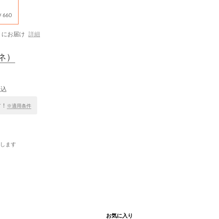
660
にお届け
詳細
ネ）
税込
す！
※適用条件
します
お気に入り