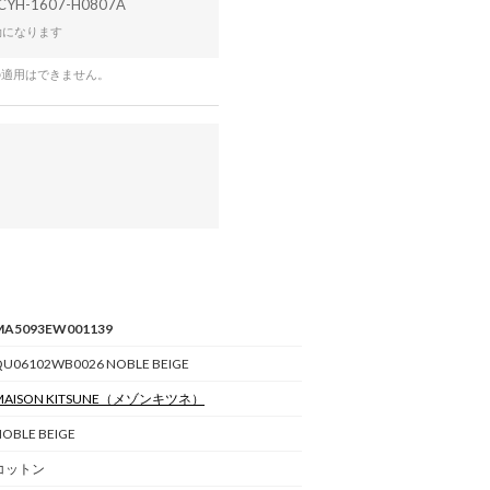
CYH-1607-H0807A
効になります
の適用はできません。
MA5093EW001139
QU06102WB0026 NOBLE BEIGE
AISON KITSUNE
（メゾンキツネ）
OBLE BEIGE
コットン