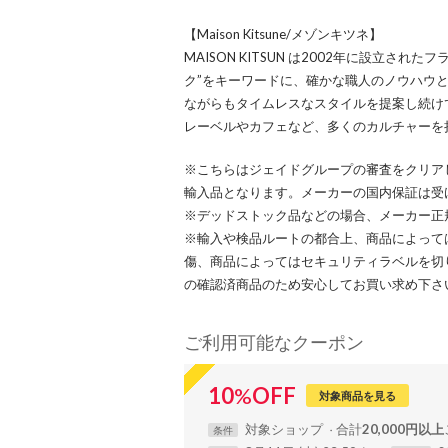
【Maison Kitsune/メゾンキツネ】
MAISON KITSUN は2002年に設立さ
ク”をキーワードに、確かな職人のノウハウ
ながらもタイムレスなスタイルを提案し続け
レーベルやカフェなど、多くのカルチャーを
※こちらはジェイドグループの審査をクリア
輸入品となります。メーカーの国内保証は受
※デッドストック品などの場合、メーカー正
※輸入や検品ルートの都合上、商品によって
傷、商品によってはセキュリティラベルを切
の確認済商品のため安心してお買い求め下さ
ご利用可能なクーポン
10
%
OFF
対象商品を見る
対象
ショップ
合計
20,000円以上
条件