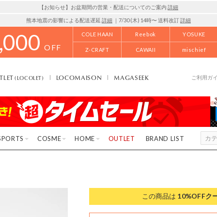
【お知らせ】お盆期間の営業・配送についてのご案内
詳細
熊本地震の影響による配送遅延
詳細
｜7/30 (木) 14時〜 送料改訂
詳細
,000
COLE HAAN
Reebok
YOSUKE
OFF
Z-CRAFT
CAWAII
mischief
TLET
LOCOMAISON
MAGASEEK
(LOCOLET)
ご利用ガ
SPORTS
COSME
HOME
OUTLET
BRAND LIST
この商品は
10%OFF
ク