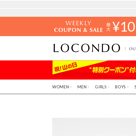
WEEKLY
¥
10
COUPON & SALE
OU
WOMEN
MEN
GIRLS
BOYS