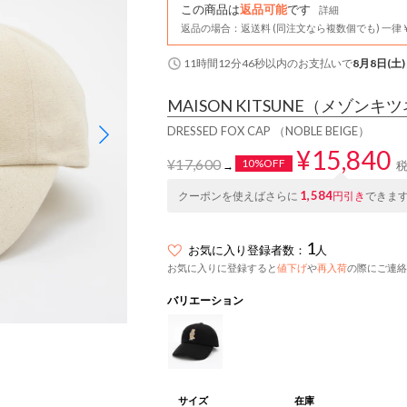
この商品は
返品可能
です
詳細
返品の場合：返送料 (同注文なら複数個でも) 一律￥
11時間12分45秒
以内
のお支払いで
8月8日(土)
MAISON KITSUNE
（メゾンキツ
DRESSED FOX CAP （NOBLE BEIGE）
¥15,840
¥17,600
10%OFF
→
1,584
クーポンを使えばさらに
円引き
できま
1
お気に入り登録者数：
人
お気に入りに登録すると
値下げ
や
再入荷
の際にご連絡
バリエーション
サイズ
在庫