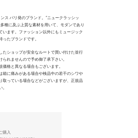
れたフランス パリ発のブランド。“ニュークラッシッ
と多種に及ぶ上質な素材を用いて、モダンであり
ています。ファッション以外にもミュージック
持ったブランドです。
したショップが安全なルートで買い付けた並行
けられませんので予め御了承下さい。
規価格と異なる場合もございます。
は箱に痛みがある場合や検品中の若干のシワや
り取っている場合などがございますが、正規品
い。