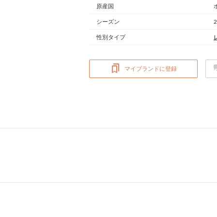
原産国
シーズン
性別タイプ
マイブランドに登録
ム