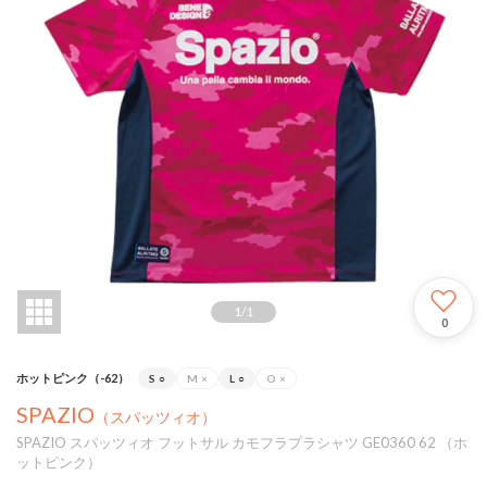
1
/
1
0
ホットピンク（-62）
S
○
M
×
L
○
O
×
SPAZIO
（スパッツィオ）
SPAZIO スパッツィオ フットサル カモフラプラシャツ GE0360 62 （ホ
ットピンク）