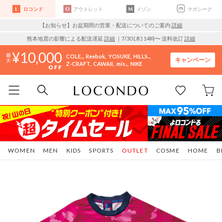
ロコンド
アウトレット
メゾン
マガシーク
【お知らせ】お盆期間の営業・配送についてのご案内
詳細
熊本地震の影響による配送遅延
詳細
｜7/30 (木) 14時〜 送料改訂
詳細
10,000
COLE..
Reebok
YOSUKE
HILLS..
キャンペーン
Z-CRAFT
CAWAII
mis..
NIKE
WOMEN
MEN
KIDS
SPORTS
OUTLET
COSME
HOME
B