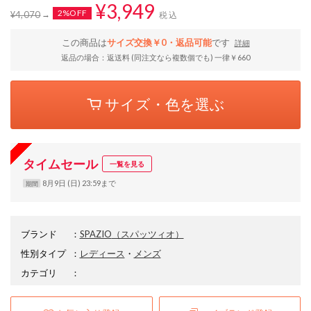
¥3,949
2%OFF
¥4,070
税込
この商品は
サイズ交換￥0・返品可能
です
詳細
返品の場合：返送料 (同注文なら複数個でも) 一律￥660
サイズ・色を選ぶ
タイムセール
一覧を見る
8月9日 (日) 23:59まで
期間
ブランド
：
SPAZIO
（スパッツィオ）
性別タイプ
：
レディース
・
メンズ
カテゴリ
：