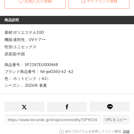
お気に入り登録
マイブランド登録
商品説明
素材:ポリエステル100
機能:速乾性、UVケアー
性別:ユニセックス
原産国:中国
商品番号
： SP2187EU000468
ブランド商品番号
： fel-ge0360-62 -62
色
： ホットピンク（-62）
シーズン
： 2026年 春夏
URLをコピー
紹介プログラムを利用してコイン獲得
詳細