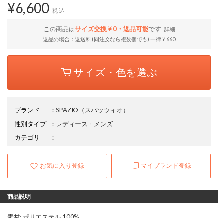
¥6,600
税込
この商品は
サイズ交換￥0・返品可能
です
詳細
返品の場合：返送料 (同注文なら複数個でも) 一律￥660
サイズ・色を選ぶ
ブランド
：
SPAZIO
（スパッツィオ）
性別タイプ
：
レディース
・
メンズ
カテゴリ
：
お気に入り登録
マイブランド登録
商品説明
素材: ポリエステル 100%