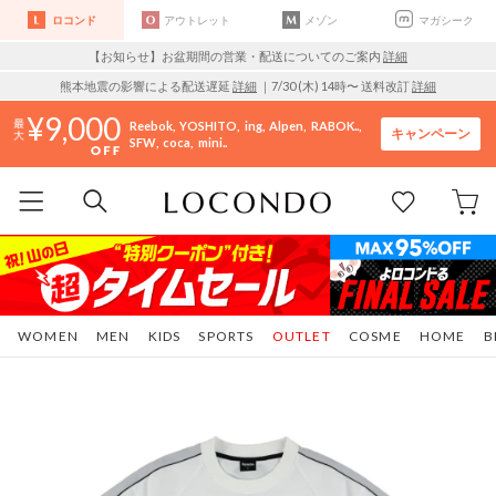
ロコンド
アウトレット
メゾン
マガシーク
【お知らせ】お盆期間の営業・配送についてのご案内
詳細
熊本地震の影響による配送遅延
詳細
｜7/30 (木) 14時〜 送料改訂
詳細
9,000
Reebok
YOSHITO
ing
Alpen
RABOK..
キャンペーン
SFW
coca
mini..
WOMEN
MEN
KIDS
SPORTS
OUTLET
COSME
HOME
B