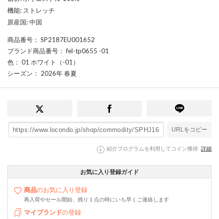
機能: ストレッチ
原産国: 中国
商品番号
： SP2187EU001652
ブランド商品番号
： fel-tp0655 -01
色
： 01 ホワイト（-01）
シーズン
： 2026年 春夏
URLをコピー
紹介プログラムを利用してコイン獲得
詳細
お気に入り登録ガイド
商品
のお気に入り登録
再入荷やセール開始、残り１点の時にいち早くご連絡します
マイブランド
の登録