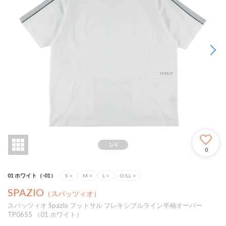
1
/
4
0
01 ホワイト（-01）
S
×
M
×
L
×
O/LL
×
SPAZIO
（スパッツィオ）
スパッツィオ Spazio フットサル フレキシブルライン半袖オーバー
TP0655 （01 ホワイト）