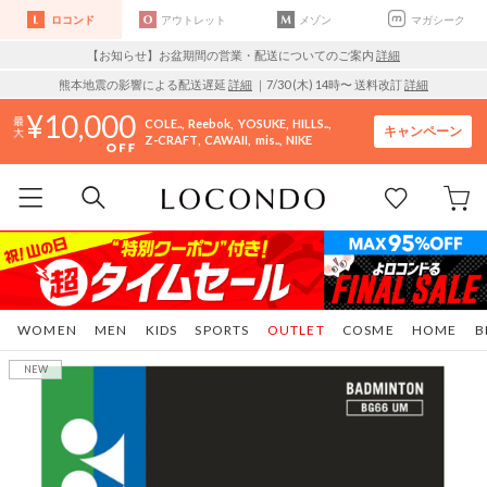
ロコンド
アウトレット
メゾン
マガシーク
【お知らせ】お盆期間の営業・配送についてのご案内
詳細
熊本地震の影響による配送遅延
詳細
｜7/30 (木) 14時〜 送料改訂
詳細
10,000
COLE..
Reebok
YOSUKE
HILLS..
キャンペーン
Z-CRAFT
CAWAII
mis..
NIKE
WOMEN
MEN
KIDS
SPORTS
OUTLET
COSME
HOME
B