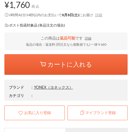
¥1,760
税込
0時間42分34秒
以内
のお支払いで
8月8日(土)
にお届け
詳細
ポスト投函対象品 (単品注文の場合)
この商品は
返品可能
です
詳細
返品の場合：返送料 (同注文なら複数個でも) 一律￥660
カートに入れる
ブランド
：
YONEX
（ヨネックス）
カテゴリ
：
お気に入り登録
マイブランド登録