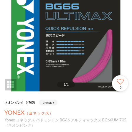
1
/
1
0
ネオンピンク（-705）
-/FREE
○
YONEX
（ヨネックス）
Yonex ヨネックス バドミントン BG66 アルティマックス BG66UM 705
（ネオンピンク）