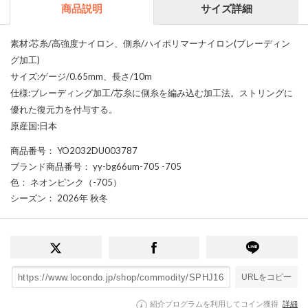
商品説明
サイズ詳細
素材:芯糸/高強度ナイロン、側糸/ハイポリマーナイロン(ブレーディン
グ加工)
サイズ:ゲージ/0.65mm、長さ/10m
仕様:ブレーディング加工/芯糸に側糸を編み込む加工法。ストリングに
優れた復元力を付与する。
原産国:日本
商品番号
： YO2032DU003787
ブランド商品番号
： yy-bg66um-705 -705
色
： ネオンピンク（-705）
シーズン
： 2026年 秋冬
URLをコピー
紹介プログラムを利用してコイン獲得
詳細