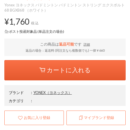
Yonex ヨネックス バドミントン バドミントン ストリング エクスボルト
68 BGXB68 （ホワイト）
¥1,760
税込
ポスト投函対象品 (単品注文の場合)
この商品は
返品可能
です
詳細
返品の場合：返送料 (同注文なら複数個でも) 一律￥660
カートに入れる
ブランド
：
YONEX
（ヨネックス）
カテゴリ
：
お気に入り登録
マイブランド登録