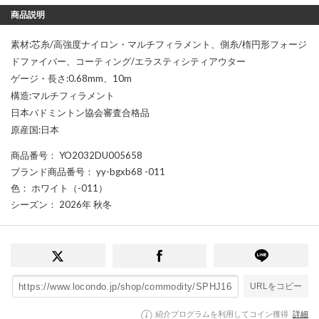
商品説明
素材:芯糸/高強度ナイロン・マルチフィラメント、側糸/楕円形フォージ
ドファイバー、コーティング/エラスティシティアウター
ゲージ・長さ:0.68mm、10m
構造:マルチフィラメント
日本バドミントン協会審査合格品
原産国:日本
商品番号
： YO2032DU005658
ブランド商品番号
： yy-bgxb68 -011
色
： ホワイト（-011）
シーズン
： 2026年 秋冬
URLをコピー
紹介プログラムを利用してコイン獲得
詳細