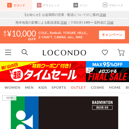
ロコンド
アウトレット
メゾン
マガシーク
【お知らせ】お盆期間の営業・配送についてのご案内
詳細
熊本地震の影響による配送遅延
詳細
｜7/30 (木) 14時〜 送料改訂
詳細
10,000
COLE..
Reebok
YOSUKE
HILLS..
キャンペーン
Z-CRAFT
CAWAII
mis..
NIKE
WOMEN
MEN
KIDS
SPORTS
OUTLET
COSME
HOME
B