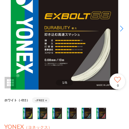
1
/
8
0
ホワイト（-011）
-/FREE
○
YONEX
（ヨネックス）