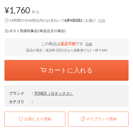
¥1,760
税込
13時間27分02秒
以内
のお支払いで
8月9日(日)
にお届け
詳細
ポスト投函対象品 (単品注文の場合)
この商品は
返品可能
です
詳細
返品の場合：返送料 (同注文なら複数個でも) 一律￥660
カートに入れる
ブランド
：
YONEX
（ヨネックス）
カテゴリ
：
お気に入り登録
マイブランド登録