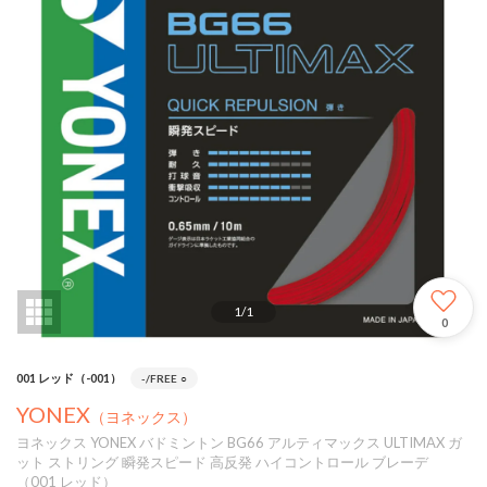
1
/
1
0
001 レッド（-001）
-/FREE
○
YONEX
（ヨネックス）
ヨネックス YONEX バドミントン BG66 アルティマックス ULTIMAX ガ
ット ストリング 瞬発スピード 高反発 ハイコントロール ブレーデ
（001 レッド）