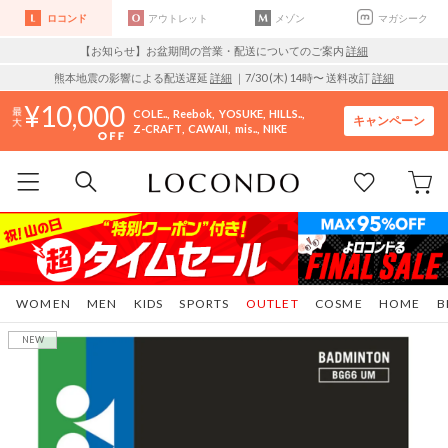
ロコンド
アウトレット
メゾン
マガシーク
【お知らせ】お盆期間の営業・配送についてのご案内
詳細
熊本地震の影響による配送遅延
詳細
｜7/30 (木) 14時〜 送料改訂
詳細
10,000
COLE..
Reebok
YOSUKE
HILLS..
キャンペーン
Z-CRAFT
CAWAII
mis..
NIKE
WOMEN
MEN
KIDS
SPORTS
OUTLET
COSME
HOME
B