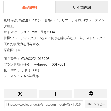
商品説明
サイズ詳細
素材:芯糸/高強度ナイロン、側糸/ハイポリマーナイロン(ブレーディン
グ加工)
サイズ:ゲージ/0.65mm、長さ/10m
仕様:ブレーディング加工/芯糸に側糸を編み込む加工法。ストリングに
優れた復元力を付与する。
原産国:日本
商品番号
： YO2032DU013205
ブランド商品番号
： yy-bg66um-001 -001
色
： 001 レッド（-001）
シーズン
： 2026年 秋冬
URLをコピー