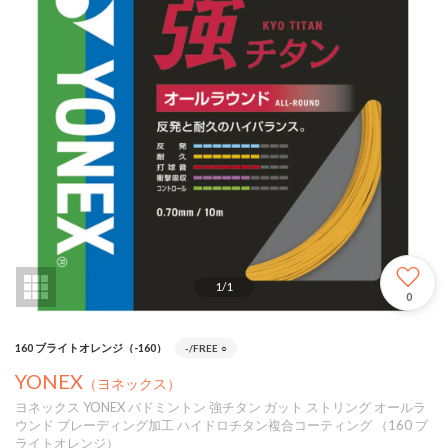
1
/
1
0
160 ブライトオレンジ（-160）
-/FREE
○
YONEX
（ヨネックス）
ヨネックス YONEX バドミントン 強チタン ガット ストリング オールラ
ウンド ブレーディング加工 ハイドロチタン複合コーティング （160 ブ
ライトオレンジ）