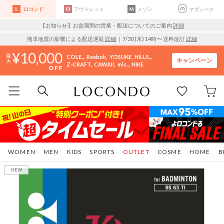
ロコンド
アウトレット
メゾン
マガシーク
【お知らせ】お盆期間の営業・配送についてのご案内
詳細
熊本地震の影響による配送遅延
詳細
｜7/30 (木) 14時〜 送料改訂
詳細
10,000
COLE..
Reebok
YOSUKE
HILLS..
キャンペーン
Z-CRAFT
CAWAII
mis..
NIKE
WOMEN
MEN
KIDS
SPORTS
OUTLET
COSME
HOME
B