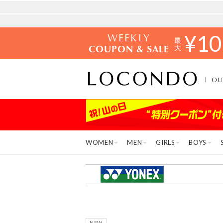
WEEKLY
¥
10
COUPON & SALE
OU
WOMEN
MEN
GIRLS
BOYS