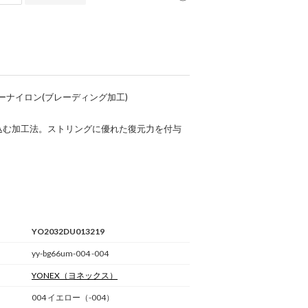
ーナイロン(ブレーディング加工)
込む加工法。ストリングに優れた復元力を付与
YO2032DU013219
yy-bg66um-004 -004
YONEX
（ヨネックス）
004 イエロー（-004）