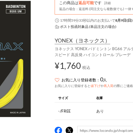
この商品は
返品可能
です
詳細
返品の場合：返送料 (同注文なら複数個でも) 一律￥
17時間59分32秒
以内
のお支払いで
8月9日(日)
ポスト投函対象品 (単品注文の場合)
YONEX
（ヨネックス）
ヨネックス YONEX バドミントン BG66 アル
スピード 高反発 ハイコントロール ブレーデ 
¥1,760
税込
0
お気に入り登録者数：
人
お気に入りに登録すると
値下げ
や
再入荷
の際にご連絡
サイズ
在庫
-/FREE
あり