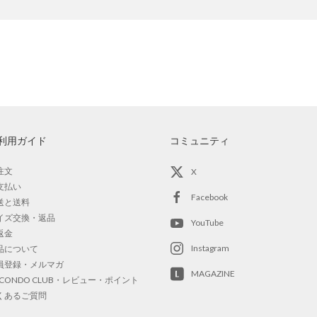
利用ガイド
コミュニティ
注文
X
支払い
Facebook
送と送料
イズ交換・返品
YouTube
返金
Instagram
品について
員登録・メルマガ
MAGAZINE
OCONDO CLUB・レビュー・ポイント
くあるご質問