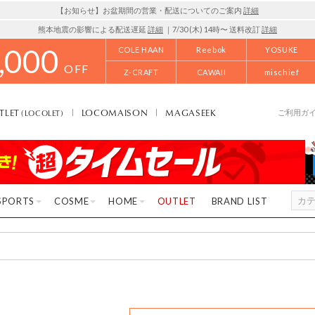
【お知らせ】お盆期間の営業・配送についてのご案内
詳細
熊本地震の影響による配送遅延
詳細
｜7/30 (木) 14時〜 送料改訂
詳細
,000
COLE HAAN
Reebok
YOSUKE
OFF
Z-CRAFT
CAWAII
mischief
TLET
LOCOMAISON
MAGASEEK
(LOCOLET)
ご利用ガ
SPORTS
COSME
HOME
OUTLET
BRAND LIST