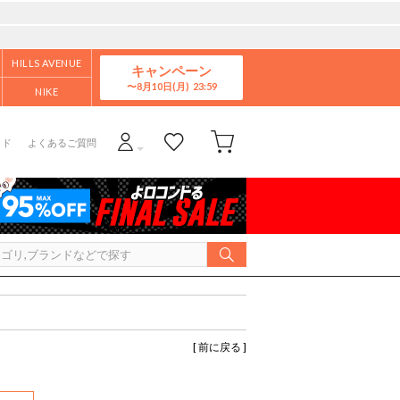
HILLS AVENUE
キャンペーン
8月10日(月)
NIKE
イド
よくあるご質問
[ 前に戻る ]