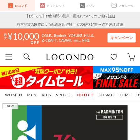
ロコンド
アウトレット
メゾン
マガシーク
【お知らせ】お盆期間の営業・配送についてのご案内
詳細
熊本地震の影響による配送遅延
詳細
｜7/30 (木) 14時〜 送料改訂
詳細
10,000
COLE..
Reebok
YOSUKE
HILLS..
キャンペーン
Z-CRAFT
CAWAII
mis..
NIKE
WOMEN
MEN
KIDS
SPORTS
OUTLET
COSME
HOME
B