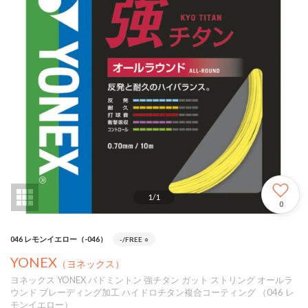
1
/
1
0
046 レモンイエロー（-046）
-/FREE
○
YONEX
（ヨネックス）
ヨネックス YONEX バドミントン 強チタン ガット ストリング オールラ
ウンド ブレーディング加工 ハイドロチタン複合コーティング （046 レ
モンイエロー）