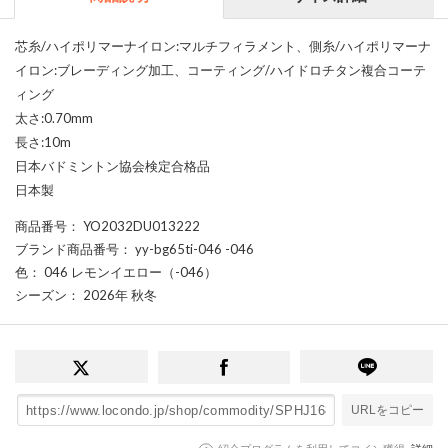
芯糸/ハイポリマーナイロン:マルチフィラメント、側糸/ハイポリマーナ
イロン:ブレーディング加工、コーティング/ハイドロチタン複合コーテ
ィング
太さ:0.70mm
長さ:10m
日本バドミントン協会検定合格品
日本製
商品番号
： YO2032DU013222
ブランド商品番号
： yy-bg65ti-046 -046
色
： 046 レモンイエロー（-046）
シーズン
： 2026年 秋冬
URLをコピー