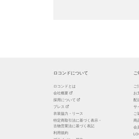
ロコンドについて
ご
ロコンドとは
ご
会社概要
お
採用について
配
プレス
サ
衣装協力・リース
ご
特定商取引法に基づく表示・
商
古物営業法に基づく表記
会
利用規約
L