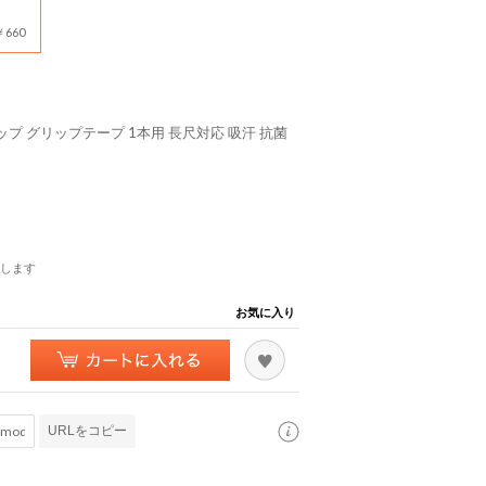
660
ップ グリップテープ 1本用 長尺対応 吸汗 抗菌
します
お気に入り
URLをコピー