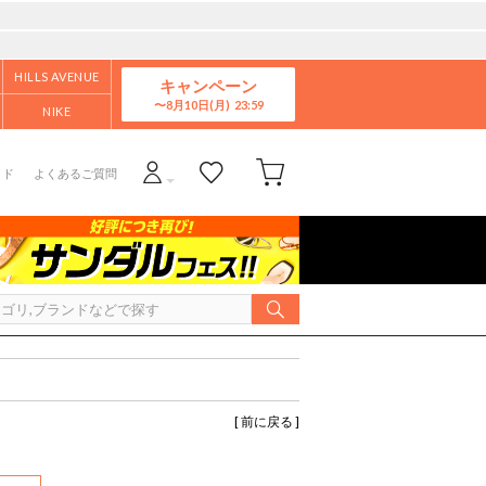
HILLS AVENUE
キャンペーン
8月10日(月)
NIKE
イド
よくあるご質問
[ 前に戻る ]