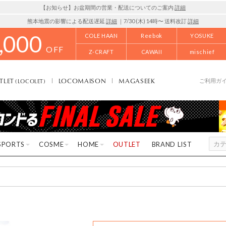
【お知らせ】お盆期間の営業・配送についてのご案内
詳細
熊本地震の影響による配送遅延
詳細
｜7/30 (木) 14時〜 送料改訂
詳細
,000
COLE HAAN
Reebok
YOSUKE
OFF
Z-CRAFT
CAWAII
mischief
TLET
LOCOMAISON
MAGASEEK
(LOCOLET)
ご利用ガ
SPORTS
COSME
HOME
OUTLET
BRAND LIST