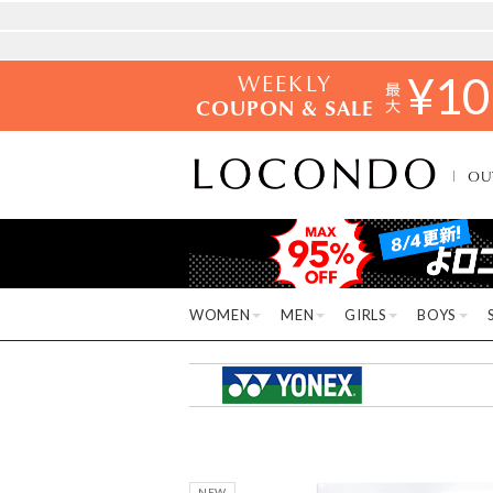
WEEKLY
¥
10
COUPON & SALE
OU
WOMEN
MEN
GIRLS
BOYS