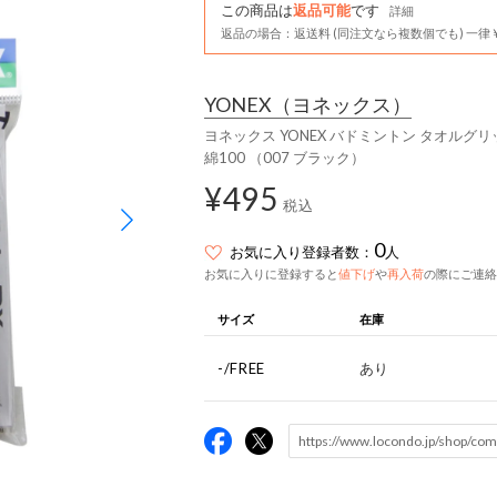
この商品は
返品可能
です
詳細
返品の場合：返送料 (同注文なら複数個でも) 一律￥
YONEX
（ヨネックス）
ヨネックス YONEX バドミントン タオルグリ
綿100 （007 ブラック）
¥495
税込
0
お気に入り登録者数：
人
お気に入りに登録すると
値下げ
や
再入荷
の際にご連絡
サイズ
在庫
-/FREE
あり