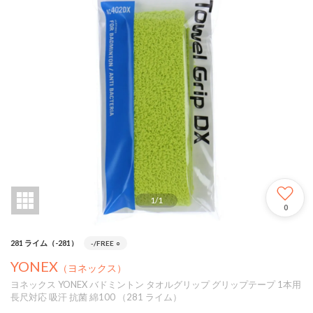
1
/
1
0
281 ライム（-281）
-/FREE
○
YONEX
（ヨネックス）
ヨネックス YONEX バドミントン タオルグリップ グリップテープ 1本用
長尺対応 吸汗 抗菌 綿100 （281 ライム）