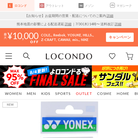
ロコンド
アウトレット
メゾン
マガシーク
【お知らせ】お盆期間の営業・配送についてのご案内
詳細
熊本地震の影響による配送遅延
詳細
｜7/30 (木) 14時〜 送料改訂
詳細
10,000
COLE..
Reebok
YOSUKE
HILLS..
キャンペーン
Z-CRAFT
CAWAII
mis..
NIKE
WOMEN
MEN
KIDS
SPORTS
OUTLET
COSME
HOME
B