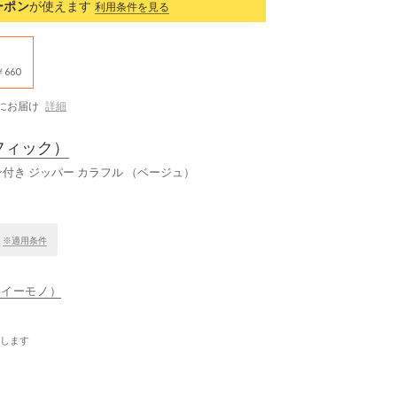
ーポン
が使えます
利用条件を見る
660
にお届け
詳細
フィック）
ン付き ジッパー カラフル （ベージュ）
！
※適用条件
（イーモノ）
します