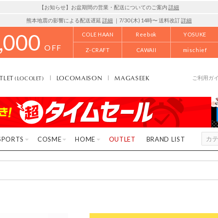
【お知らせ】お盆期間の営業・配送についてのご案内
詳細
熊本地震の影響による配送遅延
詳細
｜7/30 (木) 14時〜 送料改訂
詳細
,000
COLE HAAN
Reebok
YOSUKE
OFF
Z-CRAFT
CAWAII
mischief
TLET
LOCOMAISON
MAGASEEK
(LOCOLET)
ご利用ガ
SPORTS
COSME
HOME
OUTLET
BRAND LIST