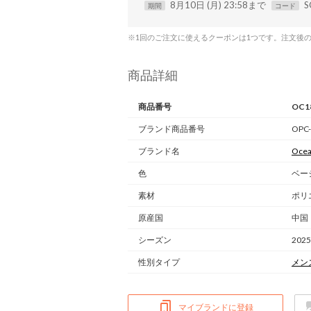
8月10日 (月) 23:58まで
S
期間
コード
※1回のご注文に使えるクーポンは1つです。注文後
商品詳細
商品番号
OC1
ブランド商品番号
OPC-
ブランド名
Ocea
色
ベー
素材
ポリ
原産国
中国
シーズン
202
性別タイプ
メン
マイブランドに登録