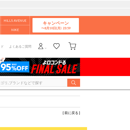
HILLS AVENUE
キャンペーン
8月10日(月)
NIKE
イド
よくあるご質問
[ 前に戻る ]