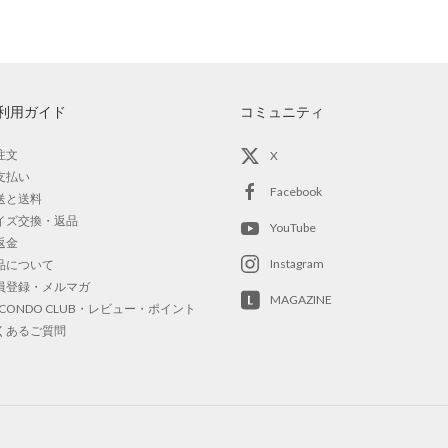
利用ガイド
コミュニティ
注文
X
支払い
Facebook
送と送料
イズ交換・返品
YouTube
返金
Instagram
品について
員登録・メルマガ
MAGAZINE
OCONDO CLUB・レビュー・ポイント
くあるご質問