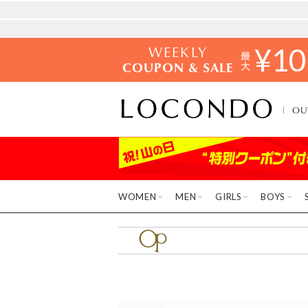
WEEKLY
¥
10
COUPON & SALE
OU
WOMEN
MEN
GIRLS
BOYS