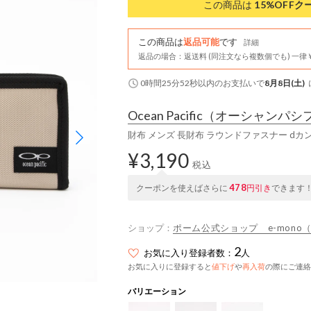
この商品は
15%OFF
ク
この商品は
返品可能
です
詳細
返品の場合：返送料 (同注文なら複数個でも) 一律￥
0時間25分51秒
以内
のお支払いで
8月8日(土)
Ocean Pacific
（オーシャンパシ
財布 メンズ 長財布 ラウンドファスナー dカ
¥3,190
税込
478
クーポンを使えばさらに
円引き
できます
ショップ：
ポーム公式ショップ e-mono
2
お気に入り登録者数：
人
お気に入りに登録すると
値下げ
や
再入荷
の際にご連絡
バリエーション