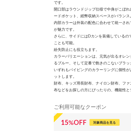
です。
開口部はラウンドジップ仕様で中身がこぼれ
ードポケット、紙幣収納スペースがバランス
内部カラーは外装の配色に合わせて統一され
が魅力です。
さらに、サイドにはDカンを装備しているの
ことも可能。
紛失防止にも役立ちます。
カラーバリエーションは、元気が出るオレン
るブルー、そして定番で飽きのこないブラッ
いずれもパイピングのカラーリングに個性が
ットします。
財布、キッズ用長財布、ナイロン財布、ファ
布などをお探しの方にぴったりの、機能性と
ご利用可能なクーポン
15
%
OFF
対象商品を見る