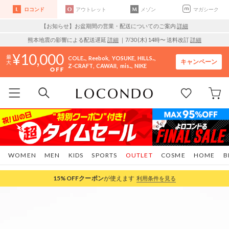
ロコンド
アウトレット
メゾン
マガシーク
【お知らせ】お盆期間の営業・配送についてのご案内
詳細
熊本地震の影響による配送遅延
詳細
｜7/30 (木) 14時〜 送料改訂
詳細
10,000
COLE..
Reebok
YOSUKE
HILLS..
キャンペーン
Z-CRAFT
CAWAII
mis..
NIKE
WOMEN
MEN
KIDS
SPORTS
OUTLET
COSME
HOME
B
15%OFF
クーポン
が使えます
利用条件を見る