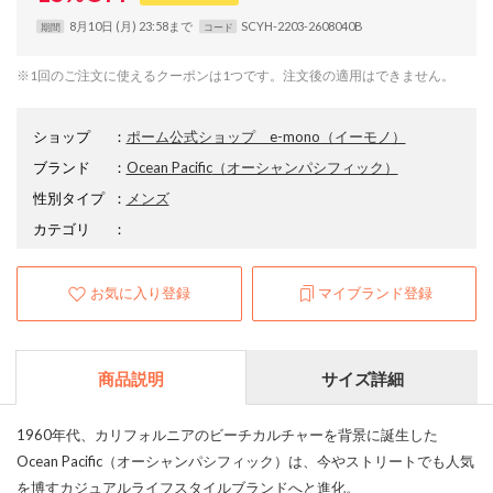
8月10日 (月) 23:58まで
SCYH-2203-2608040B
期間
コード
※1回のご注文に使えるクーポンは1つです。注文後の適用はできません。
ショップ
：
ポーム公式ショップ e-mono（イーモノ）
ブランド
：
Ocean Pacific
（オーシャンパシフィック）
性別タイプ
：
メンズ
カテゴリ
：
お気に入り登録
マイブランド登録
商品説明
サイズ詳細
1960年代、カリフォルニアのビーチカルチャーを背景に誕生した
Ocean Pacific（オーシャンパシフィック）は、今やストリートでも人気
を博すカジュアルライフスタイルブランドへと進化。