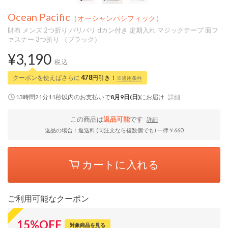
Ocean Pacific
（オーシャンパシフィック）
財布 メンズ 2つ折り バリバリ dカン付き 定期入れ マジックテープ 面フ
ァスナー 3つ折り （ブラック）
¥3,190
税込
クーポンを使えばさらに
478
円引き！
※適用条件
13時間21分11秒
以内
のお支払いで
8月9日(日)
にお届け
詳細
この商品は
返品可能
です
詳細
返品の場合：返送料 (同注文なら複数個でも) 一律￥660
カートに入れる
ご利用可能なクーポン
15
%
OFF
対象商品を見る