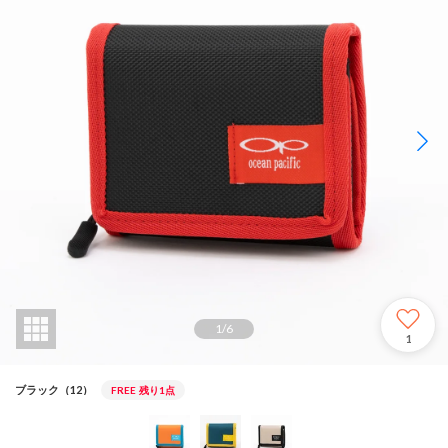
1
/
6
1
ブラック（12）
FREE
残り1点