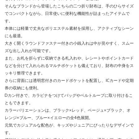
そんなブランドから登場したこちらの二つ折り財布は、手のひらサイズ
でコンパクトながら、日常使いに便利な機能性が詰まったアイテムで
す。
本体には軽量で丈夫なポリエステル素材を採用し、アクティブなシーン
にも最適。
大きく開くラウンドファスナー付きの小銭入れは中が見やすく、スムー
ズな出し入れが可能です。
また、お札を折らずに収納できる札入れや、レシートやポイントカード
などを分けて入れられるマルチポケットも備えており、財布の中身をス
ッキリ整理できます。
さらに背面には透明窓付きのカードポケットを配置し、ICカードや定期
券の収納にも便利。
Dカン付きで、カラビナをつけてバッグやベルトループに取り付けるこ
ともできます。
カラーバリエーションは、ブラック×レッド、ベージュ×ブラック、オ
レンジ×ブルー、ブルー×イエローの全4色展開。
元気でカジュアルな配色が、キッズやジュニアにぴったりなデザインで
す。