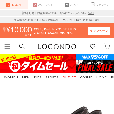
ロコンド
アウトレット
メゾン
マガシーク
【お知らせ】お盆期間の営業・配送についてのご案内
詳細
熊本地震の影響による配送遅延
詳細
｜7/30 (木) 14時〜 送料改訂
詳細
10,000
COLE..
Reebok
YOSUKE
HILLS..
キャンペーン
Z-CRAFT
CAWAII
mis..
NIKE
WOMEN
MEN
KIDS
SPORTS
OUTLET
COSME
HOME
B