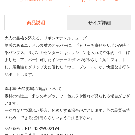
商品説明
サイズ詳細
大人の品格を添える、リボンエナメルシューズ
艶感のあるエナメル素材のアッパーに、ギャザーを寄せたリボンが映え
るパンプス。リボンのセンターにはクッションを入れて立体的に仕上げ
ました。アッパーに施したインナースポンジがやさしく足にフィット
し、屈曲性とグリップ力に優れた「ウェーブソール」が、快適な歩行を
サポートします。
※本革(天然皮革)の商品について
素材の特性上、多少のキズやシワ、色ムラや擦れが見られる場合がござ
います。
汗や雨などで濡れた場合、色移りする場合がございます。革の品質保持
のため、できるだけ濡らさないようご注意下さい。
商品番号
： HI7543BW002194