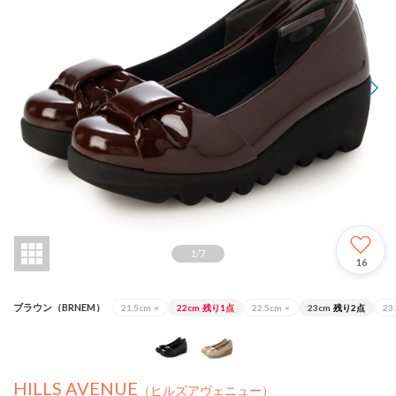
1
/
7
16
ブラウン（BRNEM）
21.5cm
×
22cm
残り1点
22.5cm
×
23cm
残り2点
23
HILLS AVENUE
（ヒルズアヴェニュー）