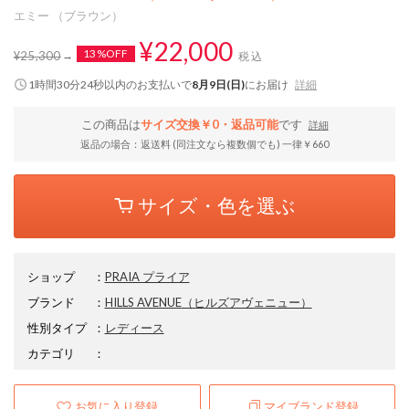
エミー （ブラウン）
¥22,000
13%OFF
¥25,300
税込
1時間30分24秒
以内
のお支払いで
8月9日(日)
にお届け
詳細
この商品は
サイズ交換￥0・返品可能
です
詳細
返品の場合：返送料 (同注文なら複数個でも) 一律￥660
サイズ・色を選ぶ
ショップ
：
PRAIA プライア
ブランド
：
HILLS AVENUE
（ヒルズアヴェニュー）
性別タイプ
：
レディース
カテゴリ
：
お気に入り登録
マイブランド登録