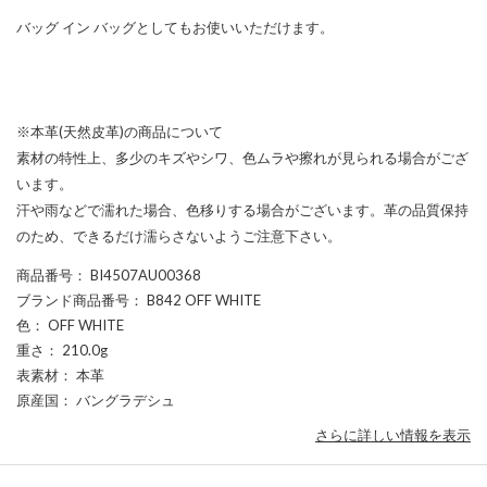
バッグ イン バッグとしてもお使いいただけます。
※本革(天然皮革)の商品について
素材の特性上、多少のキズやシワ、色ムラや擦れが見られる場合がござ
います。
汗や雨などで濡れた場合、色移りする場合がございます。革の品質保持
のため、できるだけ濡らさないようご注意下さい。
商品番号
： BI4507AU00368
ブランド商品番号
： B842 OFF WHITE
色
： OFF WHITE
重さ
： 210.0g
表素材
： 本革
原産国
： バングラデシュ
さらに詳しい情報を表示