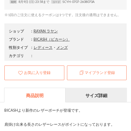
8月9日 (日) 23:58まで
SCYH-0707-2608070A
期間
コード
※1回のご注文に使えるクーポンは1つです。注文後の適用はできません。
ショップ
：
RAYAN ラヤン
ブランド
：
BICASH
（ビカーシ）
性別タイプ
：
レディース
・
メンズ
カテゴリ
：
お気に入り登録
マイブランド登録
商品説明
サイズ詳細
BICASHより新作のレザーポーチが登場です。
肩掛け出来る長さのレザーレースがポイントになっております。