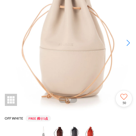
1
/
9
50
OFF WHITE
FREE
残り1点