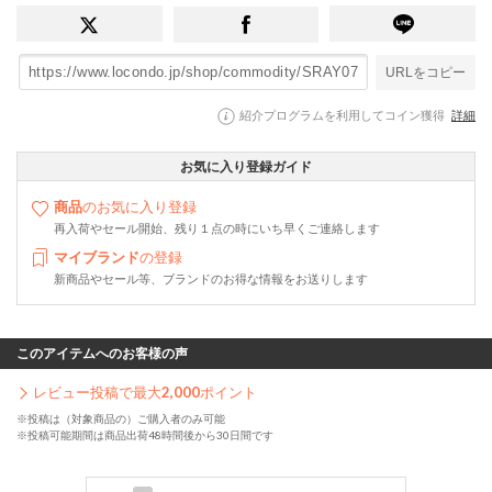
URLをコピー
紹介プログラムを利用してコイン獲得
詳細
お気に入り登録ガイド
商品
のお気に入り登録
再入荷やセール開始、残り１点の時にいち早くご連絡します
マイブランド
の登録
新商品やセール等、ブランドのお得な情報をお送りします
このアイテムへのお客様の声
レビュー投稿で最大
2,000
ポイント
※投稿は（対象商品の）ご購入者のみ可能
※投稿可能期間は商品出荷48時間後から30日間です