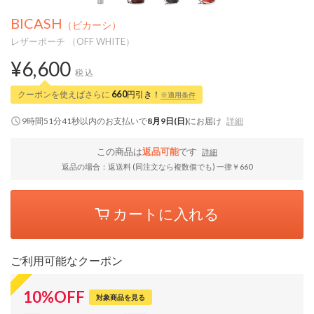
BICASH
（ビカーシ）
レザーポーチ （OFF WHITE）
¥6,600
税込
クーポンを使えばさらに
660
円引き！
※適用条件
9時間51分40秒
以内
のお支払いで
8月9日(日)
にお届け
詳細
この商品は
返品可能
です
詳細
返品の場合：返送料 (同注文なら複数個でも) 一律￥660
カートに入れる
ご利用可能なクーポン
10
%
OFF
対象商品を見る