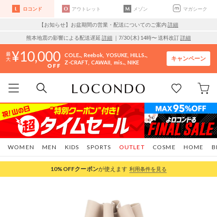
ロコンド
アウトレット
メゾン
マガシーク
【お知らせ】お盆期間の営業・配送についてのご案内
詳細
熊本地震の影響による配送遅延
詳細
｜7/30 (木) 14時〜 送料改訂
詳細
10,000
COLE..
Reebok
YOSUKE
HILLS..
キャンペーン
Z-CRAFT
CAWAII
mis..
NIKE
WOMEN
MEN
KIDS
SPORTS
OUTLET
COSME
HOME
B
10%OFF
クーポン
が使えます
利用条件を見る