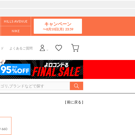
HILLS AVENUE
キャンペーン
8月10日(月)
NIKE
イド
よくあるご質問
[ 前に戻る ]
660