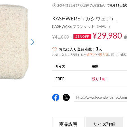
20時間11分37秒
以内
のお支払いで
8月11日(火
KASHWERE
（カシウェア）
KASHWARE ブランケット（MALT）
¥29,980
¥41,800
28%OFF
→
1
お気に入り登録者数：
人
お気に入りに登録すると
値下げ
や
再入荷
の際にご連絡
サイズ
在庫
FREE
残り1点
商品説明
サイズ詳細