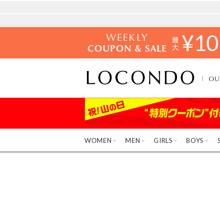
WEEKLY
¥
10
COUPON & SALE
OU
WOMEN
MEN
GIRLS
BOYS