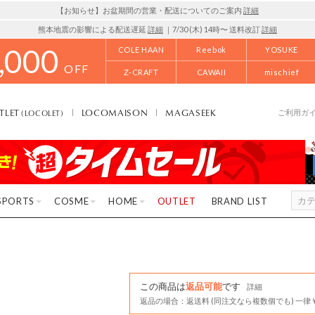
【お知らせ】お盆期間の営業・配送についてのご案内
詳細
熊本地震の影響による配送遅延
詳細
｜7/30 (木) 14時〜 送料改訂
詳細
,000
COLE HAAN
Reebok
YOSUKE
OFF
Z-CRAFT
CAWAII
mischief
TLET
LOCOMAISON
MAGASEEK
(LOCOLET)
ご利用ガ
SPORTS
COSME
HOME
OUTLET
BRAND LIST
この商品は
返品可能
です
詳細
返品の場合：返送料 (同注文なら複数個でも) 一律￥