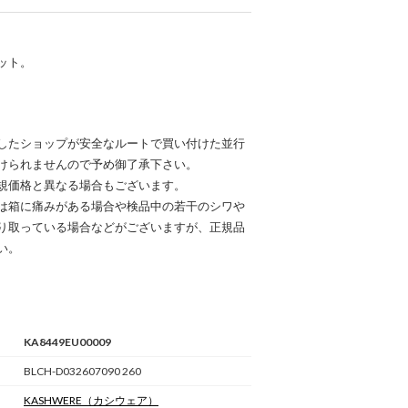
ット。
したショップが安全なルートで買い付けた並行
けられませんので予め御了承下さい。
規価格と異なる場合もございます。
は箱に痛みがある場合や検品中の若干のシワや
り取っている場合などがございますが、正規品
い。
KA8449EU00009
BLCH-D032607090 260
KASHWERE
（カシウェア）