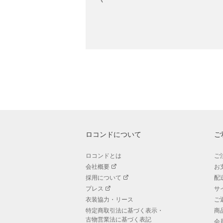
ロコンドについて
ご
ロコンドとは
ご
会社概要
お
採用について
配
プレス
サ
衣装協力・リース
ご
特定商取引法に基づく表示・
商
古物営業法に基づく表記
会