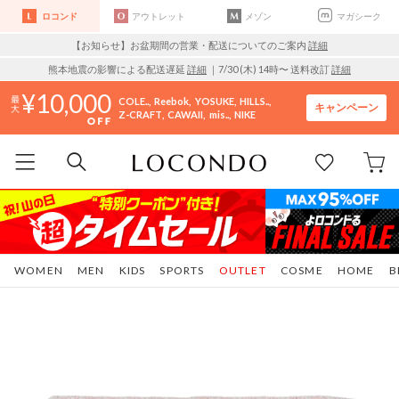
ロコンド
アウトレット
メゾン
マガシーク
【お知らせ】お盆期間の営業・配送についてのご案内
詳細
熊本地震の影響による配送遅延
詳細
｜7/30 (木) 14時〜 送料改訂
詳細
10,000
COLE..
Reebok
YOSUKE
HILLS..
キャンペーン
Z-CRAFT
CAWAII
mis..
NIKE
WOMEN
MEN
KIDS
SPORTS
OUTLET
COSME
HOME
B