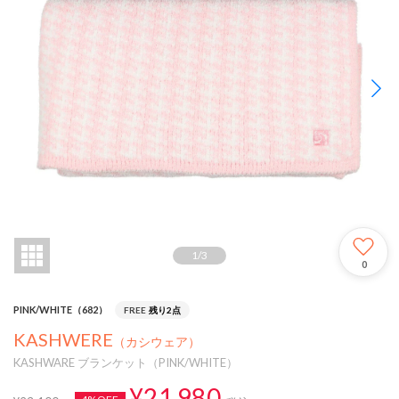
1
/
3
0
PINK/WHITE（682）
FREE
残り2点
KASHWERE
（カシウェア）
KASHWARE ブランケット（PINK/WHITE）
¥21,980