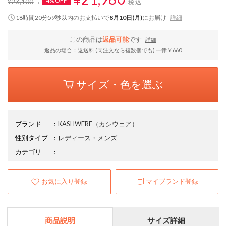
4%OFF
¥23,100
税込
18時間20分58秒
以内
のお支払いで
8月10日(月)
にお届け
詳細
この商品は
返品可能
です
詳細
返品の場合：返送料 (同注文なら複数個でも) 一律￥660
サイズ・色を選ぶ
ブランド
：
KASHWERE
（カシウェア）
性別タイプ
：
レディース
・
メンズ
カテゴリ
：
お気に入り登録
マイブランド登録
商品説明
サイズ詳細