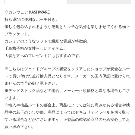
◇カシウェア KASHWARE
持ち運びに便利なポーチ付き。
優しく包み込まれるような感覚とリッチな気分を楽しませてくれる極上
ブランケット。
カシミアのようなソフトで繊細な質感が特徴的。
千鳥格子柄が女性らしいアイテム。
大切な方へのプレゼントにもおすすめです。
※こちらはジェイドグループの審査をクリアしたショップが安全なルー
トで買い付けた並行輸入品となります。メーカーの国内保証は受けられ
ませんので予め御了承下さい。
※デッドストック品などの場合、メーカー正規価格と異なる場合もござ
います。
※輸入や検品ルートの都合上、商品によっては箱に痛みがある場合や検
品中の若干のシワや傷、商品によってはセキュリティラベルを切り取っ
ている場合などがございますが、正規品の確認済商品のため安心してお
買い求め下さい。