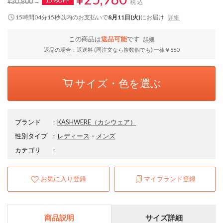
15%OFF
¥30,800
税込
15時間04分15秒
以内
のお支払いで
8月11日(火)
にお届け
詳細
この商品は
返品可能
です
詳細
返品の場合：返送料 (同注文なら複数個でも) 一律￥660
サイズ・色を選ぶ
ブランド
：
KASHWERE
（カシウェア）
性別タイプ
：
レディース
・
メンズ
カテゴリ
：
お気に入り登録
マイブランド登録
商品説明
サイズ詳細