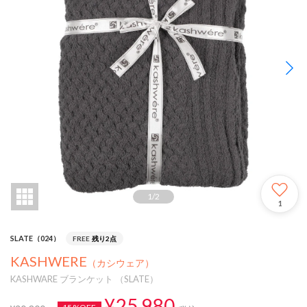
1
/
2
1
SLATE（024）
FREE
残り2点
KASHWERE
（カシウェア）
KASHWARE ブランケット （SLATE）
¥25,980