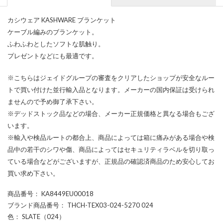
カシウェア KASHWARE ブランケット
ケーブル編みのブランケット。
ふわふわとしたソフトな肌触り。
プレゼントなどにも最適です。
※こちらはジェイドグループの審査をクリアしたショップが安全なルー
トで買い付けた並行輸入品となります。メーカーの国内保証は受けられ
ませんので予め御了承下さい。
※デッドストック品などの場合、メーカー正規価格と異なる場合もござ
います。
※輸入や検品ルートの都合上、商品によっては箱に痛みがある場合や検
品中の若干のシワや傷、商品によってはセキュリティラベルを切り取っ
ている場合などがございますが、正規品の確認済商品のため安心してお
買い求め下さい。
商品番号
： KA8449EU00018
ブランド商品番号
： THCH-TEX03-024-5270 024
色
： SLATE（024）