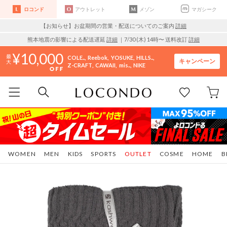
ロコンド
アウトレット
メゾン
マガシーク
【お知らせ】お盆期間の営業・配送についてのご案内
詳細
熊本地震の影響による配送遅延
詳細
｜7/30 (木) 14時〜 送料改訂
詳細
10,000
COLE..
Reebok
YOSUKE
HILLS..
キャンペーン
Z-CRAFT
CAWAII
mis..
NIKE
WOMEN
MEN
KIDS
SPORTS
OUTLET
COSME
HOME
B