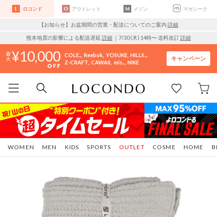
ロコンド
アウトレット
メゾン
マガシーク
【お知らせ】お盆期間の営業・配送についてのご案内
詳細
熊本地震の影響による配送遅延
詳細
｜7/30 (木) 14時〜 送料改訂
詳細
10,000
COLE..
Reebok
YOSUKE
HILLS..
キャンペーン
Z-CRAFT
CAWAII
mis..
NIKE
WOMEN
MEN
KIDS
SPORTS
OUTLET
COSME
HOME
B