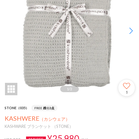
1
/
2
1
STONE（035）
FREE
残り2点
KASHWERE
（カシウェア）
KASHWARE ブランケット （STONE）
¥25,980