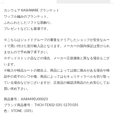
カシウェア KASHWARE ブランケット
ワッフル編みのブランケット。
ふわふわとしたソフトな肌触り。
プレゼントなどにも最適です。
※こちらはジェイドグループの審査をクリアしたショップが安全なルー
トで買い付けた並行輸入品となります。メーカーの国内保証は受けられ
ませんので予め御了承下さい。
※デッドストック品などの場合、メーカー正規価格と異なる場合もござ
います。
※輸入や検品ルートの都合上、商品によっては箱に痛みがある場合や検
品中の若干のシワや傷、商品によってはセキュリティラベルを切り取っ
ている場合などがございますが、正規品の確認済商品のため安心してお
買い求め下さい。
商品番号
： KA8449EU00023
ブランド商品番号
： THCH-TEX02-035-5270 035
色
： STONE（035）