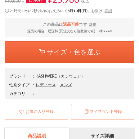
15%OFF
¥30,800
税込
21時間19分36秒
以内
のお支払いで
8月10日(月)
にお届け
詳細
この商品は
返品可能
です
詳細
返品の場合：返送料 (同注文なら複数個でも) 一律￥660
サイズ・色を選ぶ
ブランド
：
KASHWERE
（カシウェア）
性別タイプ
：
レディース
・
メンズ
カテゴリ
：
お気に入り登録
マイブランド登録
商品説明
サイズ詳細