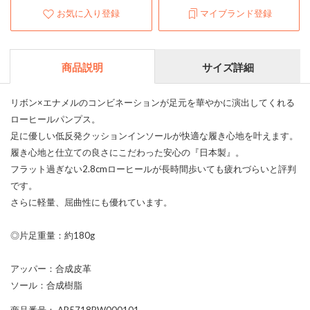
お気に入り登録
マイブランド登録
商品説明
サイズ詳細
リボン×エナメルのコンビネーションが足元を華やかに演出してくれる
ローヒールパンプス。
足に優しい低反発クッションインソールが快適な履き心地を叶えます。
履き心地と仕立ての良さにこだわった安心の『日本製』。
フラット過ぎない2.8cmローヒールが長時間歩いても疲れづらいと評判
です。
さらに軽量、屈曲性にも優れています。
◎片足重量：約180g
アッパー：合成皮革
ソール：合成樹脂
商品番号
： AR5718BW000101