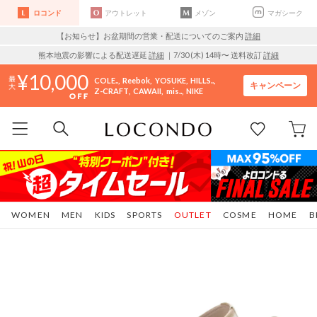
ロコンド
アウトレット
メゾン
マガシーク
【お知らせ】お盆期間の営業・配送についてのご案内
詳細
熊本地震の影響による配送遅延
詳細
｜7/30 (木) 14時〜 送料改訂
詳細
10,000
COLE..
Reebok
YOSUKE
HILLS..
キャンペーン
Z-CRAFT
CAWAII
mis..
NIKE
WOMEN
MEN
KIDS
SPORTS
OUTLET
COSME
HOME
B