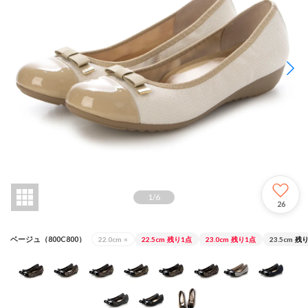
1
/
6
26
ベージュ（800C800）
22.0cm
×
22.5cm
残り1点
23.0cm
残り1点
23.5cm
残り